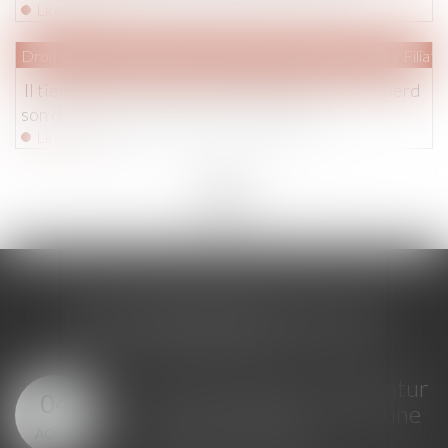
Lire la suite
Droit de la famille, des personnes et de leur patrimoine
/
Filiati
Il tient des propos radicaux, dénigre la mère et perd
son droit de visite et de communication
Lire la suite
<<
<
...
4
5
6
7
8
9
10
...
>
>>
LES DERNIÈRES ACTUS
GPA à l'étranger : l'exequatur
04
reconnaît la filiation, pas une
AOÛT
adoption plénière