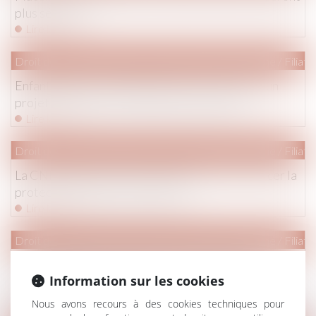
plus séparés
Lire la suite
Droit de la famille, des personnes et de leur patrimoine
/
Filiati
Enfants placés: l'Assemblée vote à l'unanimité un
projet de loi pour une meilleure protection
Lire la suite
Droit de la famille, des personnes et de leur patrimoine
/
Filiati
La CNIL publie 8 recommandations pour renforcer la
protection des mineurs en ligne
Lire la suite
Droit de la famille, des personnes et de leur patrimoine
/
Filiati
Compétence pour l’enlèvement international
Information sur les cookies
d’enfant pour la CJUE
Lire la suite
Nous avons recours à des cookies techniques pour