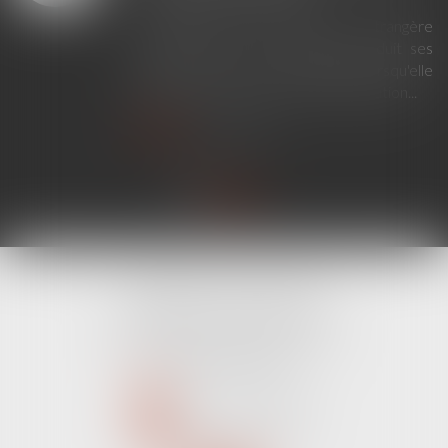
En principe, une décision étrangère
établissant un lien de filiation produit ses
effets en France sans exequatur lorsqu'elle
ne nécessite aucune mesure d'exécution...
Lire la suite
CABINET LINE KONAN
520 Avenue Janvier Passero
06210 MANDELIEU LA NAPOULE
Tél :
04 89 68 80 60
NOUS CONTACTER
NOUS LOCALISER