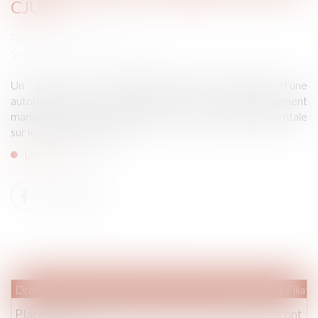
CJUE
Publié le :
01/06/2021
Source :
www.labase-lextenso.fr
Un couple, de nationalité indienne disposant d’une
autorisation de séjour au Royaume-Uni, n’est pas légalement
marié mais exerce conjointement la responsabilité parentale
sur leur enfant commun...
Lire la suite
Droit de la famille, des personnes et de leur patrimoine
/
Filiati
Placement des enfants : les frères et sœurs ne seront