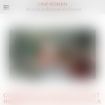
LINE KONAN
Avocat au Barreau de Grasse
Ouvrir
le
Vous êtes ici :
Les actus
Droit de la famille, des personnes et de leur patrimoine
menu
Filiation
Compétence pour l’enlèvement international d’enfant pour la CJUE
COMPÉTENCE POUR L’ENLÈVEMENT
INTERNATIONAL D’ENFANT POUR LA