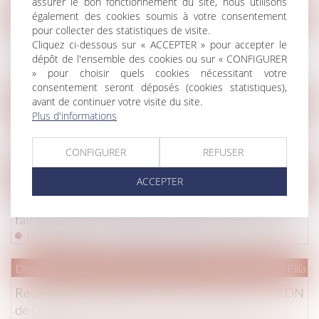
assurer le bon fonctionnement du site, nous utilisons
Droit de la famille, des personnes et de leur patrimoine
/
Filiati
également des cookies soumis à votre consentement
pour collecter des statistiques de visite.
Mineurs non accompagnés (MNA) et sécurité : que
Cliquez ci-dessous sur « ACCEPTER » pour accepter le
faire ?
dépôt de l'ensemble des cookies ou sur « CONFIGURER
Lire la suite
» pour choisir quels cookies nécessitant votre
consentement seront déposés (cookies statistiques),
avant de continuer votre visite du site.
Droit de la famille, des personnes et de leur patrimoine
/
Filiati
Plus d'informations
Point sur la délégation de l’autorité parentale
Lire la suite
CONFIGURER
REFUSER
Droit de la famille, des personnes et de leur patrimoine
/
Filiati
ACCEPTER
Mineurs non accompagnés (MNA) et sécurité : que
faire ?
Lire la suite
Droit de la famille, des personnes et de leur patrimoine
/
Filiati
Recherche de paternité d’un défunt : comparer l’ADN
de l’enfant et de la grand-mère est possible