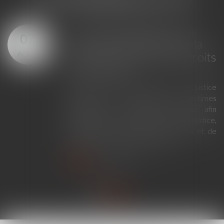
Loi du 23 juillet 2026 : les
07
principales évolutions de la
AOÛT
justice criminelle et des droits
des victimes
La loi du 23 juillet 2026 sur la justice
criminelle et le respect des victimes
modernise la procédure pénale afin
d'améliorer le fonctionnement de la justice,
de renforcer les droits des victimes et de
simplifier certaines procédures...
Lire la suite