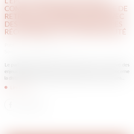
L'ÉPOUX AYANT ALIMENTÉ UN
COMPTE PERSONNEL D'ÉPARGNE DE
RETRAITE COMPLÉMENTAIRE AVEC
DES DENIERS COMMUNS DOIT DES
RÉCOMPENSES À LA COMMUNAUTÉ
Publié le :
23/10/2024
Source :
www.lemag-juridique.com
Le partage des biens dans le cadre d'un divorce soulève des
enjeux juridiques complexes, notamment en ce qui concerne
la distinction entre les biens propres et les biens communs...
Lire la suite