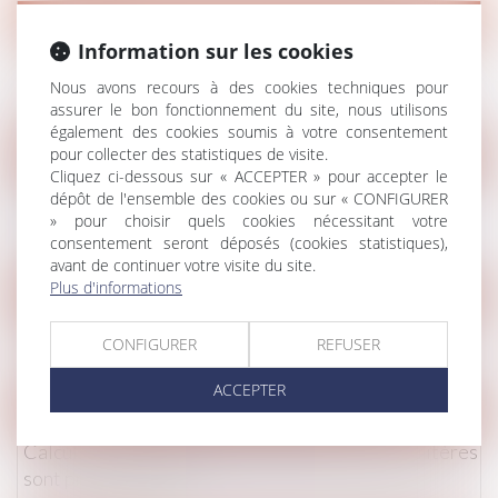
Droit de la famille, des personnes et de leur patrimoine
/
Divorc
Information sur les cookies
Un partenaire de Pacs peut-il abandonner le domicile
« conjugal » ?
Nous avons recours à des cookies techniques pour
Lire la suite
assurer le bon fonctionnement du site, nous utilisons
également des cookies soumis à votre consentement
pour collecter des statistiques de visite.
Droit de la famille, des personnes et de leur patrimoine
/
Divorc
Cliquez ci-dessous sur « ACCEPTER » pour accepter le
Comment s'exerce l'autorité parentale des parents
dépôt de l'ensemble des cookies ou sur « CONFIGURER
» pour choisir quels cookies nécessitant votre
séparés lors de la rentrée scolaire ?
consentement seront déposés (cookies statistiques),
Lire la suite
avant de continuer votre visite du site.
Plus d'informations
Droit de la famille, des personnes et de leur patrimoine
/
Divorc
Comment gérer les vacances en cas de séparation?
CONFIGURER
REFUSER
Lire la suite
ACCEPTER
Droit de la famille, des personnes et de leur patrimoine
/
Divorc
Calcul de la prestation compensatoire : quels critères
sont pris en compte ?