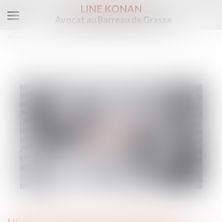
LINE KONAN
Avocat au Barreau de Grasse
Ouvrir
le
Vous êtes ici :
Accueil
Droit de la famille, des personnes et de leur patrimoine
menu
Divorce et séparation
L'époux ayant alimenté un compte personnel d'épargne de retraite complémentaire
avec des deniers communs doit des récompenses à la communauté