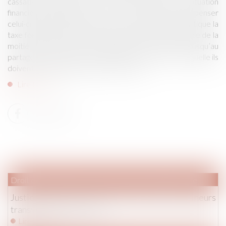
cassation, le juge n’a pas à tenir compte de la situation
financière personnelle de l’un ou de l’autre pour dispenser
celui-ci du paiement de sa part. La raison principale est que la
taxe foncière n’est pas due par les époux à concurrence de la
moitié chacun mais par l’indivision qu’ils forment jusqu’au
partage. Il s’agit donc d’une troisième «personne» à laquelle ils
doivent tous deux rembourser leur part...
Lire la suite
Droit de la famille, des personnes et de leur patrimoine
Justice / Portail / "Construire une justice des mineurs
transversale et efficace"
Lire la suite