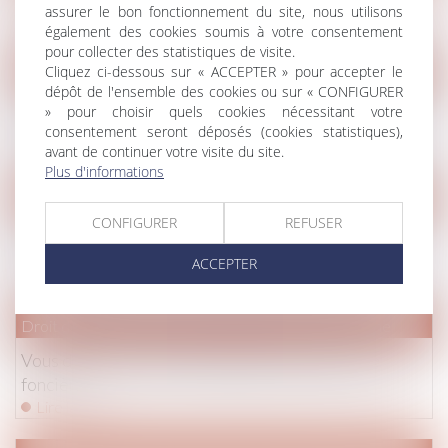
Pension alimentaire garantie - Le parisien
assurer le bon fonctionnement du site, nous utilisons
Lire la suite
également des cookies soumis à votre consentement
pour collecter des statistiques de visite.
Droit de la famille, des personnes et de leur patrimoine
Cliquez ci-dessous sur « ACCEPTER » pour accepter le
dépôt de l'ensemble des cookies ou sur « CONFIGURER
Garantie contre les pensions alimentaires impayées :
» pour choisir quels cookies nécessitant votre
premier bilan avant la généralisation du dispositif
consentement seront déposés (cookies statistiques),
avant de continuer votre visite du site.
Lire la suite
Plus d'informations
Droit de la famille, des personnes et de leur patrimoine
CONFIGURER
REFUSER
Concubinage : Vous vivez en union libre, quels sont
vos droits ?
ACCEPTER
Lire la suite
Droit de la famille, des personnes et de leur patrimoine
Vous divorcez ? Vous n’échapperez pas à la taxe
foncière
Lire la suite