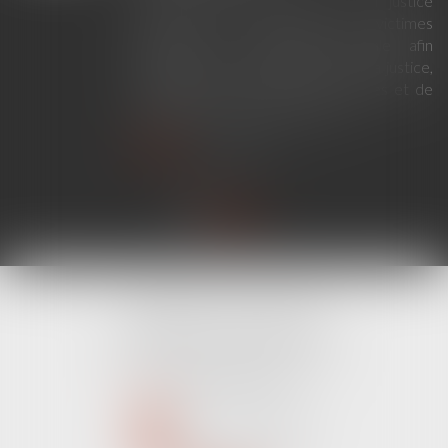
La loi du 23 juillet 2026 sur la justice
criminelle et le respect des victimes
modernise la procédure pénale afin
d'améliorer le fonctionnement de la justice,
de renforcer les droits des victimes et de
simplifier certaines procédures...
Lire la suite
CABINET LINE KONAN
520 Avenue Janvier Passero
06210 MANDELIEU LA NAPOULE
Tél :
04 89 68 80 60
NOUS CONTACTER