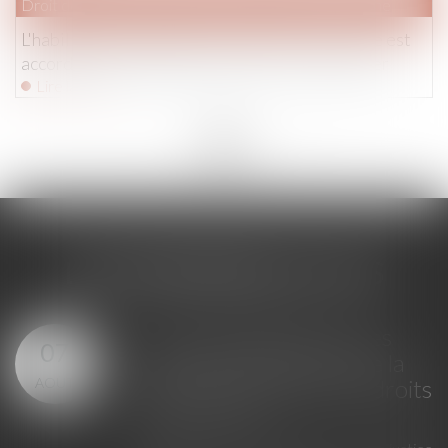
Droit de la famille, des personnes et de leur patrimoine
L'habilitation familiale pour protéger un proche est
accordée par le juge des tutelles - Le Particulier
Lire la suite
<<
<
...
8
9
10
11
12
13
14
...
>
>>
LES DERNIÈRES ACTUS
Loi du 23 juillet 2026 : les
07
principales évolutions de la
AOÛT
justice criminelle et des droits
des victimes