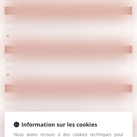
Droit de la famille, des personnes et de leur patrimoine
Retour sur " Les garanties contre les pensions
alimentaires impayées " - Net Iris
Lire la suite
Droit de la famille, des personnes et de leur patrimoine
Encore mieux rendre justice aux enfants victimes et
prévenir les agressions - Le blog-Le Monde
Lire la suite
Droit de la famille, des personnes et de leur patrimoine
Les femmes davantage pénalisées financièrement
lors des séparations - Le Monde
Lire la suite
Information sur les cookies
Droit de la famille, des personnes et de leur patrimoine
Nous avons recours à des cookies techniques pour