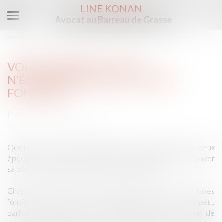
LINE KONAN
Avocat au Barreau de Grasse
Ouvrir
le
Vous êtes ici :
Accueil
Droit de la famille, des personnes et de leur patrimoine
menu
Vous divorcez ? Vous n’échapperez pas à la taxe foncière
VOUS DIVORCEZ ? VOUS
N’ÉCHAPPEREZ PAS À LA TAXE
FONCIÈRE
Publié le :
16/03/2016
Source :
immobilier.lefigaro.fr
Quelle que soit la situation financière personnelle des deux
époux, rien ne pourra dispenser l’un comme l’autre de payer
sa part. Explications de cette subtilité juridique.
Chacun des ex-époux doit assumer sa part des taxes
foncières entre le divorce et le partage des biens, ce qui peut
parfois représenter une longue période. Selon la Cour de