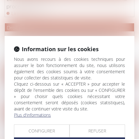
procédure pénale
Lire la suite
Droit pénal
Rejet d'une QPC portant sur les dispositions
relatives à la durée de la détention provisoire en
Information sur les cookies
matière délictuelle - Droit Lamy
Nous avons recours à des cookies techniques pour
Lire la suite
assurer le bon fonctionnement du site, nous utilisons
également des cookies soumis à votre consentement
Droit pénal
pour collecter des statistiques de visite.
Cliquez ci-dessous sur « ACCEPTER » pour accepter le
"Revenge porn" : cet amendement comble un vide
dépôt de l'ensemble des cookies ou sur « CONFIGURER
juridique. Il protège enfin les victimes
» pour choisir quels cookies nécessitant votre
Lire la suite
consentement seront déposés (cookies statistiques),
avant de continuer votre visite du site.
Droit pénal
Plus d'informations
Les magistrats de plus en plus sévères dans les
CONFIGURER
REFUSER
affaires de violences #Pénal
Lire la suite