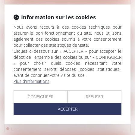
Délégation : le principe d’inopposabilité des
exceptions n’a qu’une valeur supplétive
Information sur les cookies
Lire la suite
Nous avons recours à des cookies techniques pour
assurer le bon fonctionnement du site, nous utilisons
Droit pénal
/
Droit pénal des affaires
également des cookies soumis à votre consentement
Blanchiment de fraude fiscale et action civile de l’État
pour collecter des statistiques de visite.
Cliquez ci-dessous sur « ACCEPTER » pour accepter le
Lire la suite
dépôt de l'ensemble des cookies ou sur « CONFIGURER
» pour choisir quels cookies nécessitant votre
Droit immobilier
/
Copropriété
consentement seront déposés (cookies statistiques),
avant de continuer votre visite du site.
Le syndic doit accomplir toutes les diligences qui lui
Plus d'informations
incombent dans la gestion des travaux
Lire la suite
CONFIGURER
REFUSER
Droit commercial
/
Baux commerciaux
ACCEPTER
Cession de bail commercial : refus injustifié du
bailleur et portée de l’autorisation judiciaire
Lire la suite