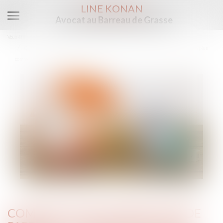
LINE KONAN
Avocat au Barreau de Grasse
Ouvrir
le
Vous êtes ici :
Les actus
menu
Complexité des opérations de partage et désignation d’un notaire : le juge doit en plus
commettre un juge chargé de la surveillance
COMPLEXITÉ DES OPÉRATIONS DE