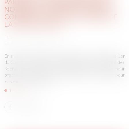
PARTAGE ET DÉSIGNATION D’UN
NOTAIRE : LE JUGE DOIT EN PLUS
COMMETTRE UN JUGE CHARGÉ DE
LA SURVEILLANCE
Publié le :
14/12/2023
Source :
www.lemag-juridique.com
En matière d’opérations de partage, l'article 1364 alinéa 1er
du Code de procédure civile prévoit que si la complexité des
opérations le justifie, le tribunal désigne un notaire pour
procéder aux opérations de partage et commet un juge pour
surveiller ces opérations...
Lire la suite