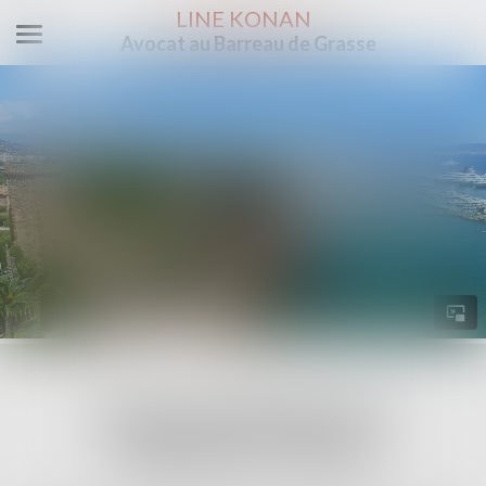
LINE KONAN
Avocat au Barreau de Grasse
Ouvrir
le
menu
NOS DOMAINES DE
PRÉDILECTIONS