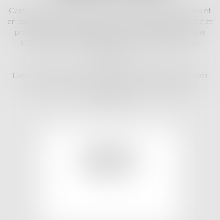
Centré sur le traitement des procédures civiles et pénales et
en particulier des procédures en droit de la famille : divorce et
procédure entre concubins, succession et indivisions, Line
KONAN intervient également en matière de droit des
étrangers.
Depuis presque 10 ans, elle intervient également aux côtés
des victimes d'infractions, de violences conjugales et
d'accident.
DIVORCE
DROIT DE LA
FAMILLE