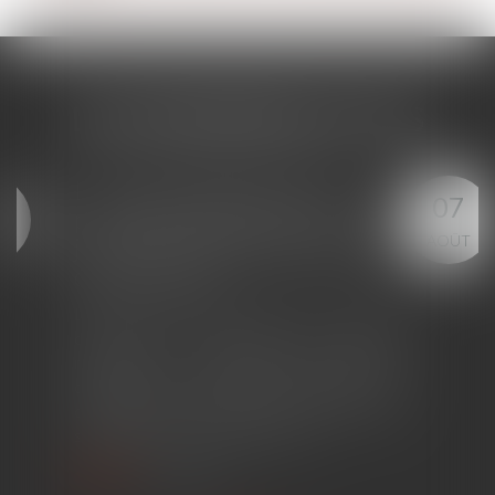
LES DERNIÈRES ACTUS
Succession : une révocation
07
de donation frauduleuse peut
AOÛT
constituer un recel
successoral
La révocation d'une donation peut être
annulée lorsqu'elle poursuit un but illicite
consistant à contourner les règles
protectrices de la réserve héréditaire et de
la réunion fictive des donations...
Lire la suite