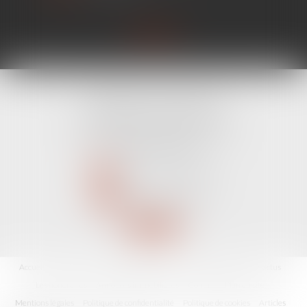
CABINET LINE KONAN
520 Avenue Janvier Passero
06210 MANDELIEU LA NAPOULE
Tél :
04 89 68 80 60
NOUS CONTACTER
NOUS LOCALISER
Accueil
Avocat
Domaines d'intervention
Fiches pratiques
Les actus
Les honoraires
Annonces immobilières
Contact
Plan du site
Mentions légales
Politique de confidentialité
Politique de cookies
Articles