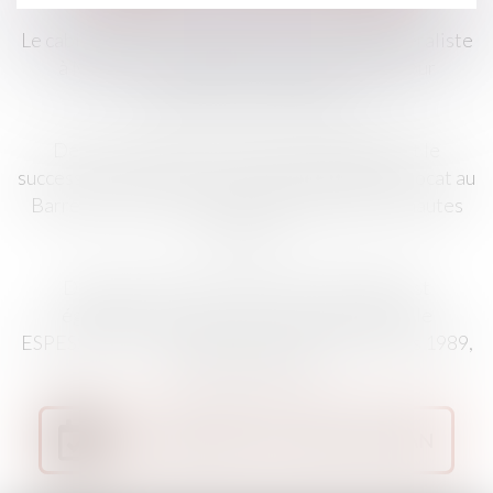
Le cabinet de Line KONAN est un cabinet généraliste
à Mandelieu à taille humaine disponible pour
répondre à vos attentes.
Depuis le 01 janvier 2015, Line KONAN est le
successeur de Maître Karim BEN SEDRINE, Avocat au
Barreau de Grasse depuis 1992, appelé à de hautes
fonctions.
Depuis le 01 janvier 2016, Line KONAN est
également le successeur de Maître Mireille
ESPESSET, Avocat au Barreau de Grasse depuis 1989,
partie en retraite.
Je prends RDV avec Maître KONAN