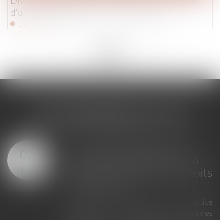
Divorce -Usage du nom du conjoint : il faut justifier
d'un intérêt particulier | service-public.fr
Lire la suite
<<
<
...
228
229
230
231
232
233
234
...
>
>>
LES DERNIÈRES ACTUS
Loi du 23 juillet 2026 : les
07
principales évolutions de la
AOÛT
justice criminelle et des droits
des victimes
La loi du 23 juillet 2026 sur la justice
criminelle et le respect des victimes