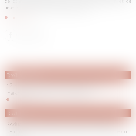
de confisquer leurs biens en cas de condamnation et de
financer la rénovation de l’habitat vétuste...
Lire la suite
Droit immobilier
12 propositions pour mieux lutter contre les
marchands de sommeil - Le Moniteur
Lire la suite
Droit pénal
Réduction de trois peines au maximum légal et
demande de confusion de ces peines - La Gazette du