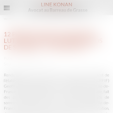
LINE KONAN
Avocat au Barreau de Grasse
Ouvrir
le
Vous êtes ici :
Accueil
menu
12 propositions pour mieux lutter contre les marchands de sommeil - Le Moniteur
12 PROPOSITIONS POUR MIEUX
LUTTER CONTRE LES MARCHANDS
DE SOMMEIL - LE MONITEUR
Publié le :
09/09/2017
Source :
www.lemoniteur.fr
Rendu public mardi 5 septembre, le rapport du président de
l’établissement public foncier d’Ile-de-France (EPFIF)
Geoffroy Didier, également vice-président de la région Ile-de-
France, en charge du logement et de la politique de la ville, fait
des propositions pour lutter contre les marchands de
sommeil qui sévissent dans les zones pavillonnaires d’Ile-de-
France. Le rapport préconise de faciliter leur expropriation,