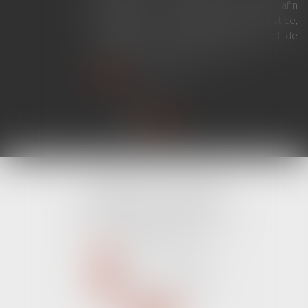
modernise la procédure pénale afin
d'améliorer le fonctionnement de la justice,
de renforcer les droits des victimes et de
simplifier certaines procédures...
Lire la suite
CABINET LINE KONAN
520 Avenue Janvier Passero
06210 MANDELIEU LA NAPOULE
Tél :
04 89 68 80 60
NOUS CONTACTER
NOUS LOCALISER