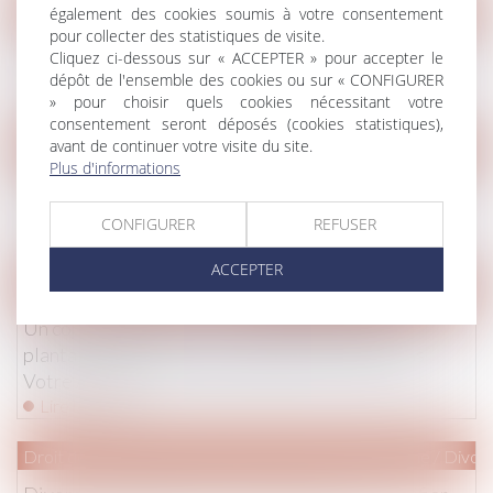
Droit pénal
également des cookies soumis à votre consentement
pour collecter des statistiques de visite.
(Jur) QPC : huis clos à la demande de la victime partie
Cliquez ci-dessous sur « ACCEPTER » pour accepter le
civile | Lextenso.fr
dépôt de l'ensemble des cookies ou sur « CONFIGURER
Lire la suite
» pour choisir quels cookies nécessitant votre
consentement seront déposés (cookies statistiques),
avant de continuer votre visite du site.
(NPU) Droit de la famille
Plus d'informations
Espaces de rencontre parents-enfants pour familles
en difficulté
CONFIGURER
REFUSER
Lire la suite
ACCEPTER
Droit immobilier
/
Copropriété
Un copropriétaire a-t-il le droit de faire des
plantations dans une cour commune ? - L'Express
Votre Argent
Lire la suite
Droit de la famille, des personnes et de leur patrimoine
/
Divorc