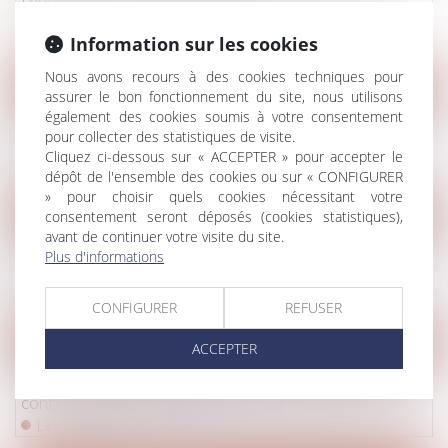
délinquants et de leurs parents
Information sur les cookies
Lire la suite
Nous avons recours à des cookies techniques pour
Droit immobilier
/
Cession et gestion d'immeuble
assurer le bon fonctionnement du site, nous utilisons
également des cookies soumis à votre consentement
Promesse unilatérale de vente : un engagement
pour collecter des statistiques de visite.
irrévocable renforcé par la Cour de cassation
Cliquez ci-dessous sur « ACCEPTER » pour accepter le
Lire la suite
dépôt de l'ensemble des cookies ou sur « CONFIGURER
» pour choisir quels cookies nécessitant votre
consentement seront déposés (cookies statistiques),
Droit de la famille, des personnes et de leur patrimoine
/
Violen
avant de continuer votre visite du site.
Comment aider les femmes victimes de violences au
Plus d'informations
sein du couple ?
Lire la suite
CONFIGURER
REFUSER
Droit pénal
/
Procédure pénale
ACCEPTER
Appel en matière correctionnelle : les limites de la
contestation de la peine
Lire la suite