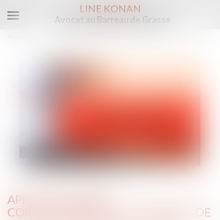
LINE KONAN
Avocat au Barreau de Grasse
Ouvrir
le
Vous êtes ici :
Accueil
menu
Appel en matière correctionnelle : les limites de la contestation de la peine
APPEL EN MATIÈRE
CORRECTIONNELLE : LES LIMITES DE