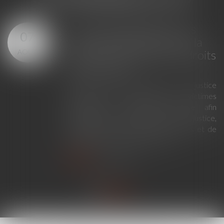
Loi du 23 juillet 2026 : les
07
principales évolutions de la
AOÛT
justice criminelle et des droits
des victimes
La loi du 23 juillet 2026 sur la justice
criminelle et le respect des victimes
modernise la procédure pénale afin
d'améliorer le fonctionnement de la justice,
de renforcer les droits des victimes et de
simplifier certaines procédures...
Lire la suite