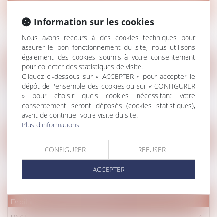
Droit de la famille, des personnes et de leur patrimoine
/
Patrim
Information sur les cookies
Obligation naturelle d’un héritier à exécuter un vœu
exprimé par le testateur
Nous avons recours à des cookies techniques pour
Lire la suite
assurer le bon fonctionnement du site, nous utilisons
également des cookies soumis à votre consentement
pour collecter des statistiques de visite.
Droit pénal
/
Procédure pénale
Cliquez ci-dessous sur « ACCEPTER » pour accepter le
De l’irresponsabilité pénale à la répression de la
dépôt de l'ensemble des cookies ou sur « CONFIGURER
consommation volontaire de substances
» pour choisir quels cookies nécessitant votre
consentement seront déposés (cookies statistiques),
psychoactives
avant de continuer votre visite du site.
Lire la suite
Plus d'informations
Droit immobilier
/
Droit de la construction
CONFIGURER
REFUSER
La charge de la preuve des malfaçons affectant la
construction
ACCEPTER
Lire la suite
Droit immobilier
/
Copropriété