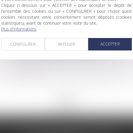
Cliquez ci-dessous sur « ACCEPTER » pour accepter le dépôt de
l'ensemble des cookies ou sur « CONFIGURER » pour choisir quels
Lire la suite
cookies nécessitant votre consentement seront déposés (cookies
statistiques), avant de continuer votre visite du site.
Plus d'informations
Droit pénal
/
Droit pénal des mineurs
ACCEPTER
CONFIGURER
REFUSER
PJJ et accueil des mineurs : mieux organiser
les contrôles au sein des structures
Lire la suite
<<
<
...
20
21
22
23
24
25
26
...
>
>>