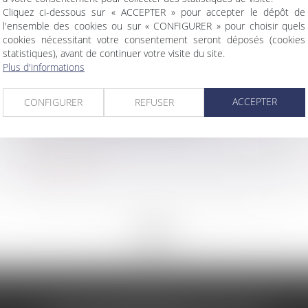
Cliquez ci-dessous sur « ACCEPTER » pour accepter le dépôt de
l'ensemble des cookies ou sur « CONFIGURER » pour choisir quels
Lire la suite
cookies nécessitant votre consentement seront déposés (cookies
statistiques), avant de continuer votre visite du site.
Plus d'informations
Droit pénal
/
Procédure pénale
ACCEPTER
CONFIGURER
REFUSER
Saisie chez un avocat : le bâtonnier
recevable à agir en cassation
Lire la suite
<<
<
...
21
22
23
24
25
26
27
...
>
>>