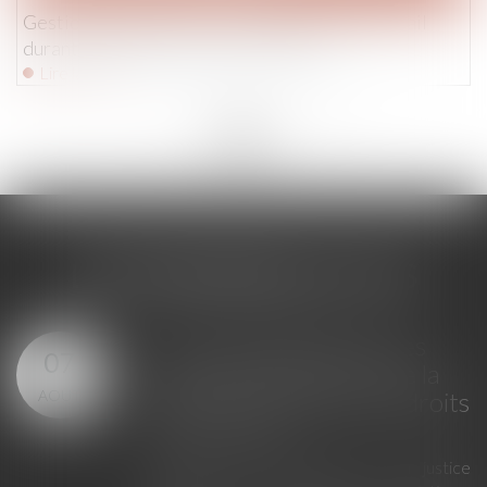
Gestion du patrimoine : relogement en fin de bail
durant la période d’urgence sanitaire
Lire la suite
<<
<
...
149
150
151
152
153
154
155
...
>
>>
LES DERNIÈRES ACTUS
Loi du 23 juillet 2026 : les
07
principales évolutions de la
AOÛT
justice criminelle et des droits
des victimes
La loi du 23 juillet 2026 sur la justice