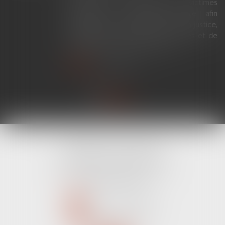
criminelle et le respect des victimes
modernise la procédure pénale afin
d'améliorer le fonctionnement de la justice,
de renforcer les droits des victimes et de
simplifier certaines procédures...
Lire la suite
CABINET LINE KONAN
520 Avenue Janvier Passero
06210 MANDELIEU LA NAPOULE
Tél :
04 89 68 80 60
NOUS CONTACTER
NOUS LOCALISER