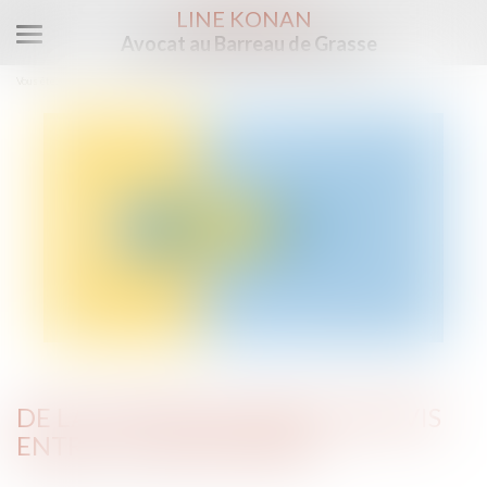
LINE KONAN
Avocat au Barreau de Grasse
Ouvrir
le
Vous êtes ici :
Accueil
De la cession de droits indivis entre co-indivisaires
menu
DE LA CESSION DE DROITS INDIVIS
ENTRE CO-INDIVISAIRES