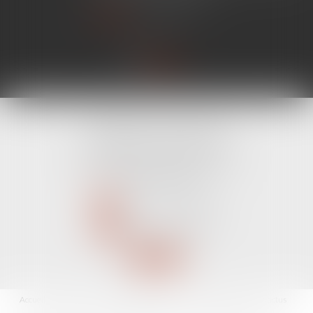
Lire la suite
CABINET LINE KONAN
520 Avenue Janvier Passero
06210 MANDELIEU LA NAPOULE
Tél :
04 89 68 80 60
NOUS CONTACTER
NOUS LOCALISER
Accueil
Avocat
Domaines d'intervention
Fiches pratiques
Les actus