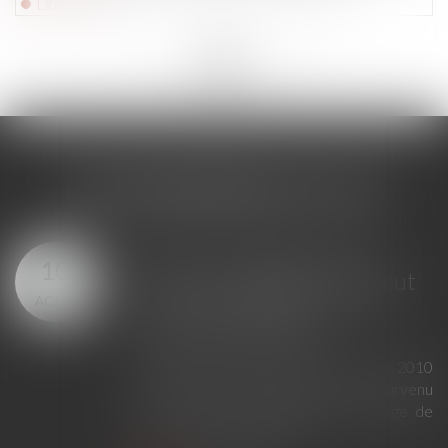
Lire la suite
<<
<
...
219
220
221
222
223
224
225
...
>
>>
LES DERNIÈRES ACTUS
Divorce introduit avant
10
2016 : la liquidation ne peut
AOÛT
être subordonnée à une
tentative amiable
À la suite du divorce prononcé en 2010
entre deux époux, un différend est survenu
concernant la liquidation et le partage de
leurs intérêts patrimoniaux...