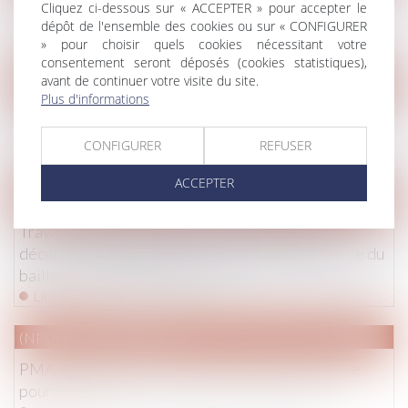
Depuis dix ans, il ne payait pas la pension alimentaire
Cliquez ci-dessous sur « ACCEPTER » pour accepter le
pour ses enfants - La Voix du Nord
dépôt de l'ensemble des cookies ou sur « CONFIGURER
Lire la suite
» pour choisir quels cookies nécessitant votre
consentement seront déposés (cookies statistiques),
avant de continuer votre visite du site.
Droit pénal
Plus d'informations
Dissimulation de cadavre et prescription de l’action
publique - Enquête | Dalloz Actualité
CONFIGURER
REFUSER
Lire la suite
ACCEPTER
Droit commercial
/
Baux commerciaux
Travaux de réhabilitation de l’immeuble loué :
découverte d’amiante et obligation de délivrance du
bailleur – Gazette du Palais
Lire la suite
(NPU) Droit de la famille
PMA, GPA, fin de vie, « Crispr-Cas9 »… un lexique
pour comprendre le débat sur la bioéthique