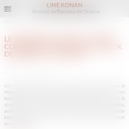
LINE KONAN
Avocat au Barreau de Grasse
Ouvrir
le
Vous êtes ici :
Accueil
menu
Le constructeur peut-il être condamné au-delà des travaux de reprise ? - BATIRAMA
LE CONSTRUCTEUR PEUT-IL ÊTRE
CONDAMNÉ AU-DELÀ DES TRAVAUX
DE REPRISE ? - BATIRAMA
Publié le :
02/02/2018
Source :
www.batirama.com
Les travaux antérieurs, mal exécutés, n'ayant pas permis la
réparation des désordres, l’entrepreneur de BTP a dû les
indemniser, en sus des travaux de reprise. Mme X... et la
société conseil Habitat, assurée par la société Groupama,
avaient conclu un contrat de construction de maison
individuelle. Après réception des travaux, des fissures avaient
été constatées...