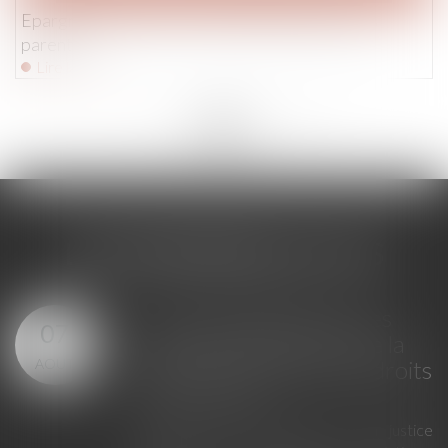
Epargne des mineurs : quelle utilisation par les
parents
Lire la suite
<<
<
...
180
181
182
183
184
185
186
...
>
>>
LES DERNIÈRES ACTUS
Loi du 23 juillet 2026 : les
07
principales évolutions de la
AOÛT
justice criminelle et des droits
des victimes
La loi du 23 juillet 2026 sur la justice