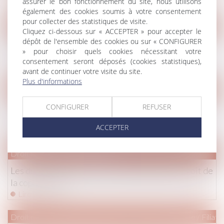
assurer le bon fonctionnement du site, nous utilisons
Lire la suite
également des cookies soumis à votre consentement
pour collecter des statistiques de visite.
Droit immobilier
/
Copropriété
Cliquez ci-dessous sur « ACCEPTER » pour accepter le
dépôt de l'ensemble des cookies ou sur « CONFIGURER
Participer à une assemblée générale de
» pour choisir quels cookies nécessitant votre
copropriétaires à distance
consentement seront déposés (cookies statistiques),
Lire la suite
avant de continuer votre visite du site.
Plus d'informations
Droit immobilier
/
Droit de la construction
Poursuite de la simplification des règles en matière
CONFIGURER
REFUSER
de construction
ACCEPTER
Lire la suite
Droit immobilier
/
Copropriété
Les dispositions de la loi Elan intéressant de droit de
la copropriété
Lire la suite
Droit de la famille, des personnes et de leur patrimoine
/
Filiati