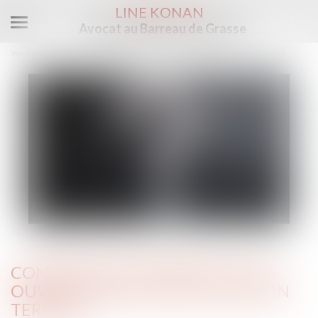
LINE KONAN
Avocat au Barreau de Grasse
Ouvrir
le
Vous êtes ici :
Accueil
Construire en présence d’un ouvrage d’électricité sur son terrain
menu
CONSTRUIRE EN PRÉSENCE D’UN
OUVRAGE D’ÉLECTRICITÉ SUR SON
TERRAIN