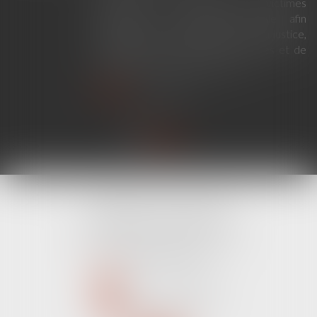
criminelle et le respect des victimes
modernise la procédure pénale afin
d'améliorer le fonctionnement de la justice,
de renforcer les droits des victimes et de
simplifier certaines procédures...
Lire la suite
CABINET LINE KONAN
520 Avenue Janvier Passero
06210 MANDELIEU LA NAPOULE
Tél :
04 89 68 80 60
NOUS CONTACTER
NOUS LOCALISER