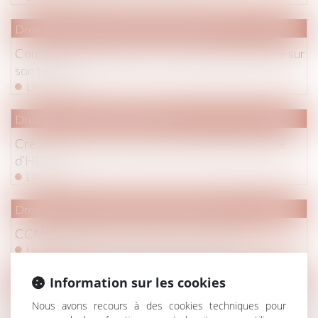
Droit immobilier
/
Droit de la construction
Construire en présence d’un ouvrage d’électricité sur
son terrain
Lire la suite
Droit immobilier
/
Copropriété
Création des clauses-types des sociétés de vente
d’HLM
Lire la suite
Droit immobilier
/
Droit de la construction
CCMI : Attention aux mauvaises surprises !
Lire la suite
Information sur les cookies
Droit de la famille, des personnes et de leur patrimoine
/
Filiati
Nous avons recours à des cookies techniques pour
Mention de la PMA sur les actes de naissance