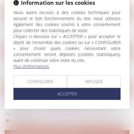
Information sur les cookies
Nous avons recours à des cookies techniques pour
Droit immobilier
/
Droit de la construction
assurer le bon fonctionnement du site, nous utilisons
Passerelle reliant deux maisons à travers une voie
également des cookies soumis à votre consentement
communale
pour collecter des statistiques de visite.
Cliquez ci-dessous sur « ACCEPTER » pour accepter le
Lire la suite
dépôt de l'ensemble des cookies ou sur « CONFIGURER
» pour choisir quels cookies nécessitant votre
Droit pénal
/
Procédure pénale
consentement seront déposés (cookies statistiques),
avant de continuer votre visite du site.
Loi nouvelle modifiant le prononcé et l’aménagement
Plus d'informations
de la peine d’emprisonnement sans sursis
Lire la suite
CONFIGURER
REFUSER
Droit de la famille, des personnes et de leur patrimoine
/
Patrim
ACCEPTER
Les précautions rédactionnelles du testament
olographe ou le contrôle du testament olographe par
le notaire
Lire la suite