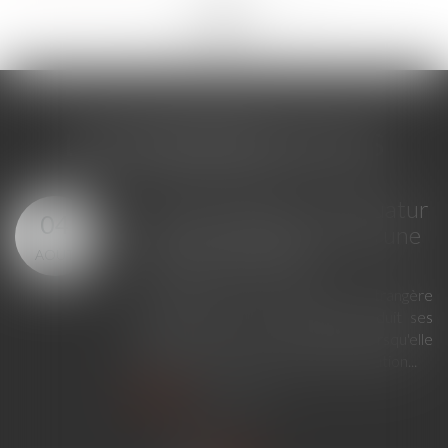
<<
<
...
231
232
233
234
235
236
237
...
>
>>
LES DERNIÈRES ACTUS
GPA à l'étranger : l'exequatur
04
reconnaît la filiation, pas une
AOÛT
adoption plénière
En principe, une décision étrangère
établissant un lien de filiation produit ses
effets en France sans exequatur lorsqu'elle
ne nécessite aucune mesure d'exécution...
Lire la suite