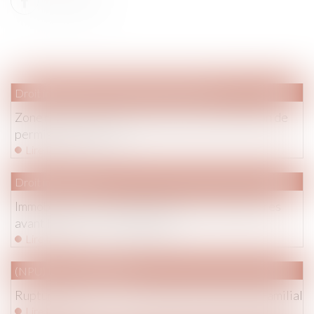
Droit immobilier
/
Droit de la construction
Zone rurale : réponse aux difficultés d’obtention de
permis de construire
Lire la suite
Droit immobilier
Immobilier : de nouveaux diagnostics obligatoires
avant location - La Montagne
Lire la suite
(NPU) Droit de la famille
Rupture de pacs : ce qu’il faut savoir | Dossier Familial
Lire la suite