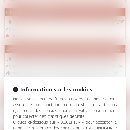
(NPU) Droit de la famille
Un couple interdit de PMA en raison de son âge | SOS
conso
Lire la suite
Droit de la famille, des personnes et de leur patrimoine
/
Divorc
Un parent peut-il refuser de confier ses enfants au
concubin de l'autre parent dans le cadre de l'exercice
de son droit de visite et d'hébergement ? | Net-iris
2017
Lire la suite
Information sur les cookies
Nous avons recours à des cookies techniques pour
Droit immobilier
/
Droit de la construction
assurer le bon fonctionnement du site, nous utilisons
Les contrats de performance énergétique montent en
également des cookies soumis à votre consentement
puissance - Le Moniteur © wordle
pour collecter des statistiques de visite.
Cliquez ci-dessous sur « ACCEPTER » pour accepter le
Lire la suite
dépôt de l'ensemble des cookies ou sur « CONFIGURER