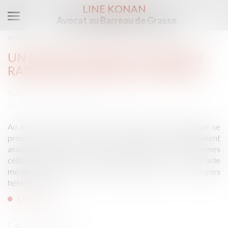
LINE KONAN
Avocat au Barreau de Grasse
Ouvrir
le
Vous êtes ici :
Accueil
Un couple interdit de PMA en raison de son âge | SOS conso
menu
UN COUPLE INTERDIT DE PMA EN
RAISON DE SON ÂGE | SOS CONSO
Publié le :
03/07/2017
Source :
sosconso.blog.lemonde.fr
Au moment où le Comité consultatif national d’éthique se
prononce pour l’ouverture de la procréation médicalement
assistée (PMA) aux couples lesbiens et aux femmes
célibataires, l’affaire suivante montre que l’accès à cette aide
médicale n’est pas encore simple pour les couples
hétérosexuels...
Lire la suite