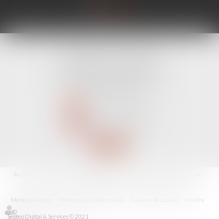
CABINET LINE KONAN
520 Avenue Janvier Passero
06210 MANDELIEU LA NAPOULE
Tél :
04 89 68 80 60
NOUS CONTACTER
NOUS LOCALISER
Accueil
Avocat
Domaines d'intervention
Fiches pratiques
Les actus
Les honoraires
Annonces immobilières
Contact
Plan du site
Mentions légales
Politique de confidentialité
Politique de cookies
Articles
Septeo Digital & Services © 2021