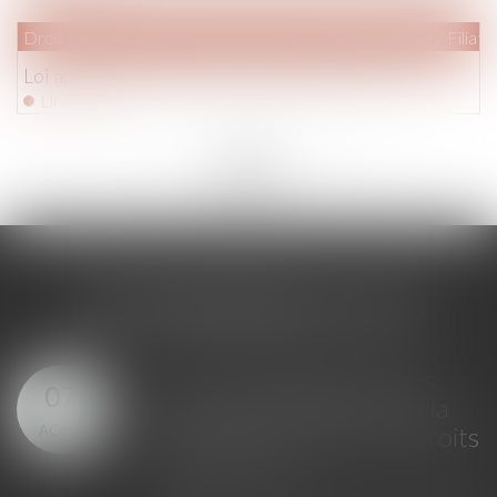
Droit de la famille, des personnes et de leur patrimoine
/
Filiati
Loi applicable à la filiation : admission du renvoi
Lire la suite
<<
<
...
164
165
166
167
168
169
170
...
>
>>
LES DERNIÈRES ACTUS
Loi du 23 juillet 2026 : les
07
principales évolutions de la
AOÛT
justice criminelle et des droits
des victimes