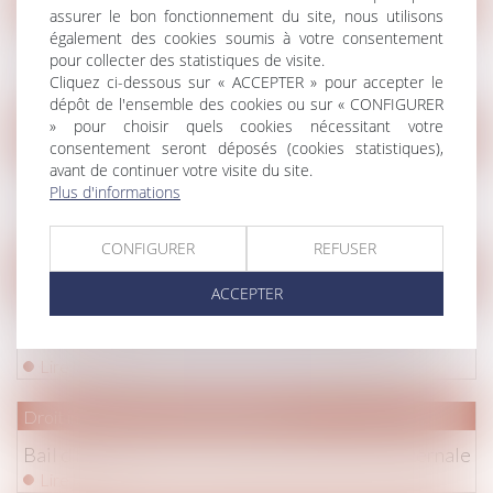
assurer le bon fonctionnement du site, nous utilisons
Copropriété : le terrain sans propriétaire certain
également des cookies soumis à votre consentement
pour collecter des statistiques de visite.
devient partie commune
Cliquez ci-dessous sur « ACCEPTER » pour accepter le
Lire la suite
dépôt de l'ensemble des cookies ou sur « CONFIGURER
» pour choisir quels cookies nécessitant votre
Droit pénal
consentement seront déposés (cookies statistiques),
avant de continuer votre visite du site.
Comment faire pour porter plainte pendant le
Plus d'informations
confinement ?
Lire la suite
CONFIGURER
REFUSER
Droit de la famille, des personnes et de leur patrimoine
/
Patrim
ACCEPTER
Dépôt d'une proposition de loi pour la suppression
de la fiscalité de la succession et de la donation
Lire la suite
Droit immobilier
/
Baux d'habitation
Bail d’habitation et prorogation de la trêve hivernale
Lire la suite