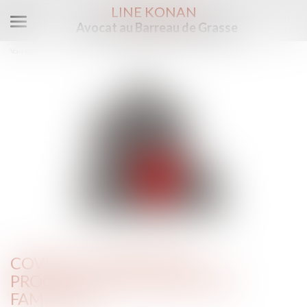
LINE KONAN
Avocat au Barreau de Grasse
Ouvrir
le
Vous êtes ici :
Accueil
Covid-19 : précisions procédurales en matière familiale
menu
COVID-19 : PRÉCISIONS
PROCÉDURALES EN MATIÈRE
FAMILIALE