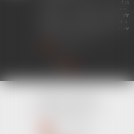
La loi du 23 juillet 2026 sur la justice
criminelle et le respect des victimes
modernise la procédure pénale afin
d'améliorer le fonctionnement de la justice,
de renforcer les droits des victimes et de
simplifier certaines procédures...
Lire la suite
CABINET LINE KONAN
520 Avenue Janvier Passero
06210 MANDELIEU LA NAPOULE
Tél :
04 89 68 80 60
NOUS CONTACTER