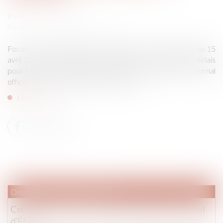
Publié le :
22/04/2020
Source :
www.actualitesdudroit.fr
Focus sur les dispositions de l’ordonnance n° 2020-427 du 15
avril 2020 portant diverses dispositions en matière de délais
pour faire face à l'épidémie de Covid-19, publiée au Journal
officiel du 16 avril, en droit de la famille...
Lire la suite
Droit pénal
/
Procédure pénale
Coronavirus : le sort des détenus devant le Conseil
d’État