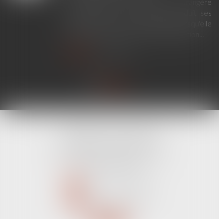
En principe, une décision étrangère
établissant un lien de filiation produit ses
effets en France sans exequatur lorsqu'elle
ne nécessite aucune mesure d'exécution...
Lire la suite
CABINET LINE KONAN
520 Avenue Janvier Passero
06210 MANDELIEU LA NAPOULE
Tél :
04 89 68 80 60
NOUS CONTACTER
NOUS LOCALISER