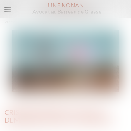
LINE KONAN
Avocat au Barreau de Grasse
Ouvrir
le
Vous êtes ici :
Accueil
Crise sanitaire actuelle et demande de PACS ou mariage
menu
CRISE SANITAIRE ACTUELLE ET
DEMANDE DE PACS OU MARIAGE