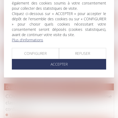
délivrance d'un commandement
également des cookies soumis à votre consentement
Lire la suite
pour collecter des statistiques de visite.
Cliquez ci-dessous sur « ACCEPTER » pour accepter le
dépôt de l'ensemble des cookies ou sur « CONFIGURER
(NPU) Droit de la famille
» pour choisir quels cookies nécessitant votre
Violences conjugales : conditions d’obtention de
consentement seront déposés (cookies statistiques),
avant de continuer votre visite du site.
l’ordonnance de protection
Plus d'informations
Lire la suite
CONFIGURER
REFUSER
Droit immobilier
/
Droit de la construction
Antigaspi et construction : quand les matériaux
ACCEPTER
peuvent-être réutilisés
Lire la suite
Droit pénal
/
Procédure pénale
COVID-19 : création d'une contravention de la 4ème
classe réprimant la violation des mesures de
confinement
Lire la suite