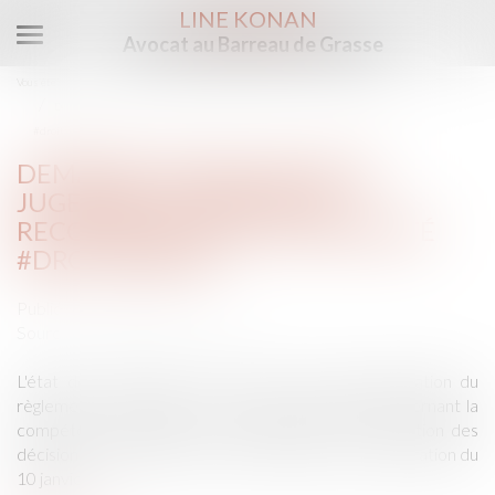
LINE KONAN
Avocat au Barreau de Grasse
Ouvrir
le
Vous êtes ici :
Accueil
menu
Demande d'exequatur du jugement étranger de reconnaissance de paternité
#droitfamille
DEMANDE D'EXEQUATUR DU
JUGEMENT ÉTRANGER DE
RECONNAISSANCE DE PATERNITÉ
#DROITFAMILLE
Publié le :
26/01/2015
Source :
www.lemondedudroit.fr
L'état des personnes est exclu du champ d'application du
règlement n° 44/2001 du 22 décembre 2000 concernant la
compétence judiciaire, la reconnaissance et l'exécution des
décisions en matière civile et commerciale. Par déclaration du
10 janvie ...