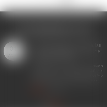
LES DERNIÈRES ACTUS
GPA à l'étranger : l'exequatur
04
reconnaît la filiation, pas une
AOÛT
adoption plénière
En principe, une décision étrangère
établissant un lien de filiation produit ses
effets en France sans exequatur lorsqu'elle
ne nécessite aucune mesure d'exécution...
Lire la suite