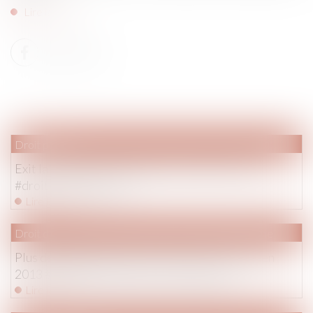
Lire la suite
Droit pénal
Exit la nouvelle « ordonnance de 1945″ ? (594)
#droitenfants #pénal
Lire la suite
Droit de la famille, des personnes et de leur patrimoine
Plus de 600 grands-parents devant le tribunal en
2013 #droitfamille #droitvisite #amiable
Lire la suite