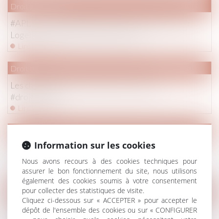
Droit immobilier
#APL : pas de réforme en vue pour la ministre du
Logement #droitimmobilier #social
Lire la suite
Droit de la famille, des personnes et de leur patrimoine
Les changements de régime matrimonial
#droitfamille
Lire la suite
Droit de la famille, des personnes et de leur patrimoine
Information sur les cookies
Demande d'exequatur du jugement étranger de
reconnaissance de paternité #droitfamille
Nous avons recours à des cookies techniques pour
Lire la suite
assurer le bon fonctionnement du site, nous utilisons
également des cookies soumis à votre consentement
pour collecter des statistiques de visite.
Droit immobilier
Cliquez ci-dessous sur « ACCEPTER » pour accepter le
Logement : les précisions de la #loiMacron sur Alur
dépôt de l'ensemble des cookies ou sur « CONFIGURER