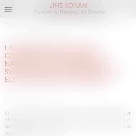
LINE KONAN
Avocat au Barreau de Grasse
Ouvrir
le
Vous êtes ici :
Accueil
menu
La division d'un lot de copropriété ne donne pas naissance à un nouveau syndicat des
copropriétaires - Éditions Francis Lefebvre
LA DIVISION D'UN LOT DE
COPROPRIÉTÉ NE DONNE PAS
NAISSANCE À UN NOUVEAU
SYNDICAT DES COPROPRIÉTAIRES -
ÉDITIONS FRANCIS LEFEBVRE
Publié le :
30/01/2018
Source :
www.efl.fr
La division d’un lot de copropriété ne peut avoir pour effet, en
elle-même, de donner naissance à un nouveau syndicat des
copropriétaires autonome, faute d'un vote des
copropriétaires concernés...