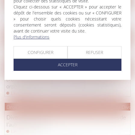
pour collecter des statistiques de visite.
Cliquez ci-dessous sur « ACCEPTER » pour accepter le
PMA, GPA, fin de vie, « Crispr-Cas9 »… un lexique
dépôt de l'ensemble des cookies ou sur « CONFIGURER
pour comprendre le débat sur la bioéthique
» pour choisir quels cookies nécessitant votre
Lire la suite
consentement seront déposés (cookies statistiques),
avant de continuer votre visite du site.
Plus d'informations
Droit immobilier
/
Droit de la construction
Recours abusifs : les promoteurs ripostent
CONFIGURER
REFUSER
Lire la suite
ACCEPTER
Droit pénal
(JUR) Accident mortel : le préjudice de l’enfant
orphelin avant sa naissance – Gazette du Palais
Lire la suite
Droit de la famille, des personnes et de leur patrimoine
/
Divorc
Divorce : chaque parent doit respecter les droits de
l’autre | SOS conso
Lire la suite