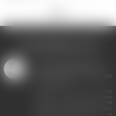
<<
<
...
219
220
221
222
223
224
225
...
>
>>
LES DERNIÈRES ACTUS
Loi du 23 juillet 2026 : les
07
principales évolutions de la
AOÛT
justice criminelle et des droits
des victimes
La loi du 23 juillet 2026 sur la justice
criminelle et le respect des victimes
modernise la procédure pénale afin
d'améliorer le fonctionnement de la justice,
de renforcer les droits des victimes et de