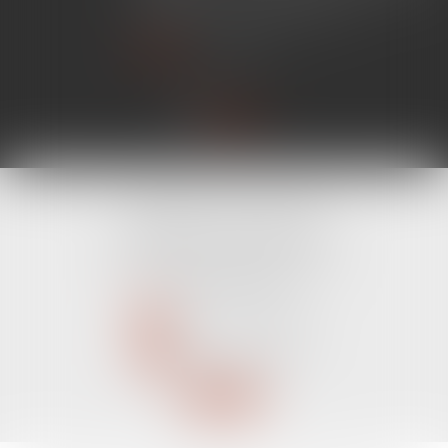
simplifier certaines procédures...
Lire la suite
CABINET LINE KONAN
520 Avenue Janvier Passero
06210 MANDELIEU LA NAPOULE
Tél :
04 89 68 80 60
NOUS CONTACTER
NOUS LOCALISER