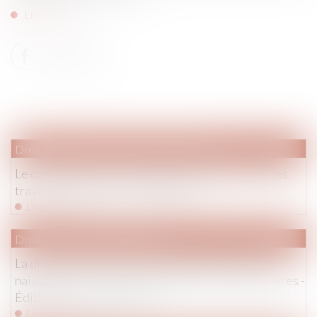
Lire la suite
Droit immobilier
/
Droit de la construction
Le constructeur peut-il être condamné au-delà des
travaux de reprise ? - BATIRAMA
Lire la suite
Droit immobilier
/
Copropriété
La division d'un lot de copropriété ne donne pas
naissance à un nouveau syndicat des copropriétaires -
Éditions Francis Lefebvre
Lire la suite