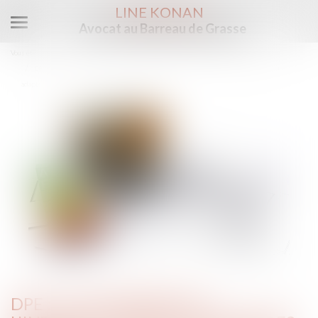
LINE KONAN
Avocat au Barreau de Grasse
Ouvrir
le
Vous êtes ici :
Accueil
menu
DPE : le calendrier de l'interdiction de location des passoires thermiques bientôt
adapté
DPE : LE CALENDRIER DE