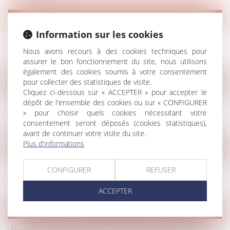
Droit de la famille, des personnes et de leur patrimoine
/
Violen
Information sur les cookies
Inceste : la Ciivise veut associer les jeunes à ses
travaux
Nous avons recours à des cookies techniques pour
Lire la suite
assurer le bon fonctionnement du site, nous utilisons
également des cookies soumis à votre consentement
pour collecter des statistiques de visite.
Droit de la famille, des personnes et de leur patrimoine
/
Patrim
Cliquez ci-dessous sur « ACCEPTER » pour accepter le
Epargne salariale : le déblocage pour dissolution du
dépôt de l'ensemble des cookies ou sur « CONFIGURER
PACS pas toujours aisé
» pour choisir quels cookies nécessitant votre
consentement seront déposés (cookies statistiques),
Lire la suite
avant de continuer votre visite du site.
Plus d'informations
Droit pénal
/
(NPU) Infraction
Divagation d’un animal domestique et responsabilité
CONFIGURER
REFUSER
pénale du propriétaire
Lire la suite
ACCEPTER
Droit de la famille, des personnes et de leur patrimoine
/
Filiati
Reconnaissance de la GPA étrangère : rappel des