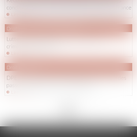
conditions strictes pour obtenir l’exequatur en France
Lire la suite
Droit pénal
/
Droit pénal des affaires
Lutte contre la délinquance financière et la
criminalité organisée
Lire la suite
Droit immobilier
DPE : le calendrier de l'interdiction de location des
passoires thermiques bientôt adapté
Lire la suite
<<
<
...
42
43
44
45
46
47
48
...
>
>>