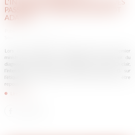
L'INTERDICTION DE LOCATION DES
PASSOIRES THERMIQUES BIENTÔT
ADAPTÉ
Publié le :
15/10/2024
Source :
www.mercipourlinfo.fr
Lors de son discours de politique générale, le Premier
ministre, Michel Barnier, a déclaré que le calendrier du
diagnostic de performance énergétique sera adapté. En clair,
l’interdiction de location des logements classés G sur
l’étiquette énergie, prévue pour 2025, pourrait être
repoussée...
Lire la suite