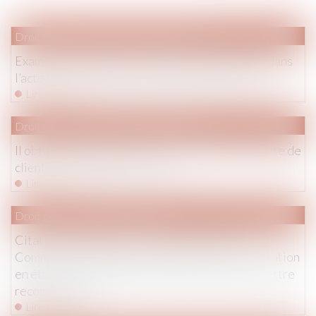
Droit immobilier
/
Droit de la propriété
Examen nécessaire des témoignages contenus dans
l’acte de notoriété pour prouver un usucapion
Lire la suite
Droit commercial
/
Baux commerciaux
Il obtient la baisse de son loyer rue de Rivoli faute de
clientèle : un exemple à suivre ?
Lire la suite
Droit pénal
/
Procédure pénale
Citation à comparaître : peu importe que le
Commissaire de justice ait précisé, en cas de citation
en étude, s'il a opté pour la lettre simple ou la lettre
recommandée
Lire la suite