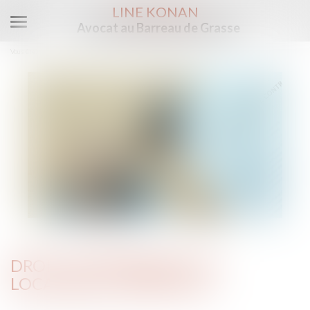
LINE KONAN
Avocat au Barreau de Grasse
Ouvrir
le
Vous êtes ici :
Accueil
Droit de préférence du locataire commercial
menu
DROIT DE PRÉFÉRENCE DU
LOCATAIRE COMMERCIAL