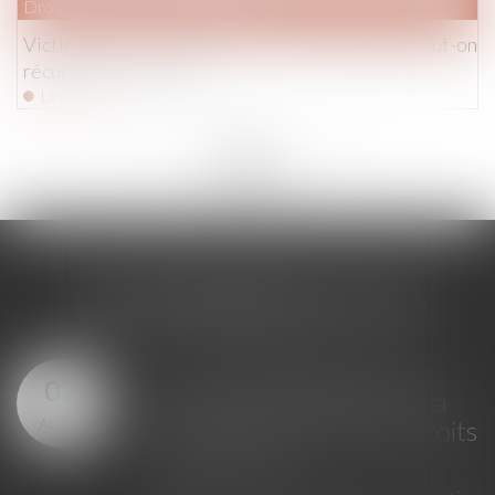
Droit pénal
/
Procédure pénale
Victimes d'une fraude à la suite de virements, peut-on
récupérer son argent ?
Lire la suite
<<
<
...
105
106
107
108
109
110
111
...
>
>>
LES DERNIÈRES ACTUS
Loi du 23 juillet 2026 : les
07
principales évolutions de la
AOÛT
justice criminelle et des droits
des victimes