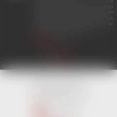
La loi du 23 juillet 2026 sur la justice
criminelle et le respect des victimes
modernise la procédure pénale afin
d'améliorer le fonctionnement de la justice,
de renforcer les droits des victimes et de
simplifier certaines procédures...
Lire la suite
CABINET LINE KONAN
520 Avenue Janvier Passero
06210 MANDELIEU LA NAPOULE
Tél :
04 89 68 80 60
NOUS CONTACTER