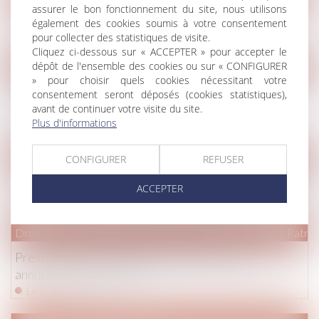
assurer le bon fonctionnement du site, nous utilisons
Trafic de drogue et impôt sur le revenu
également des cookies soumis à votre consentement
Lire la suite
pour collecter des statistiques de visite.
Cliquez ci-dessous sur « ACCEPTER » pour accepter le
dépôt de l'ensemble des cookies ou sur « CONFIGURER
Droit de la famille, des personnes et de leur patrimoine
/
Divorc
» pour choisir quels cookies nécessitant votre
Un divorce favorise une «exhérédation» par
consentement seront déposés (cookies statistiques),
avant de continuer votre visite du site.
testament
Plus d'informations
Lire la suite
CONFIGURER
REFUSER
Droit commercial
/
Baux commerciaux
L’augmentation des loyers commerciaux est plafonnée
ACCEPTER
Lire la suite
Droit de la famille, des personnes et de leur patrimoine
/
Patrim
Prescription de l’action en restitution après
annulation du testament
Lire la suite