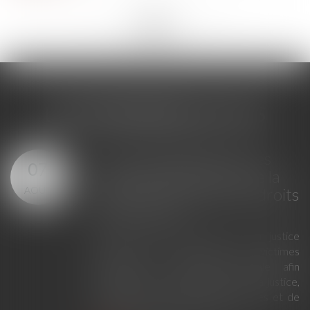
<<
<
...
266
267
268
269
270
271
272
...
>
>>
LES DERNIÈRES ACTUS
Loi du 23 juillet 2026 : les
07
principales évolutions de la
AOÛT
justice criminelle et des droits
des victimes
La loi du 23 juillet 2026 sur la justice
criminelle et le respect des victimes
modernise la procédure pénale afin
d'améliorer le fonctionnement de la justice,
de renforcer les droits des victimes et de