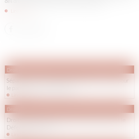
des droits dans un rapport présenté aujourd'hui...
Lire la suite
Droit de la famille, des personnes et de leur patrimoine
Séparations : le coût net des enfants plus lourd pour
le parent qui n’a pas la garde
Lire la suite
Droit de la famille, des personnes et de leur patrimoine
Droits de l’enfant : la France peut mieux faire dit le
Défenseur des droits
Lire la suite