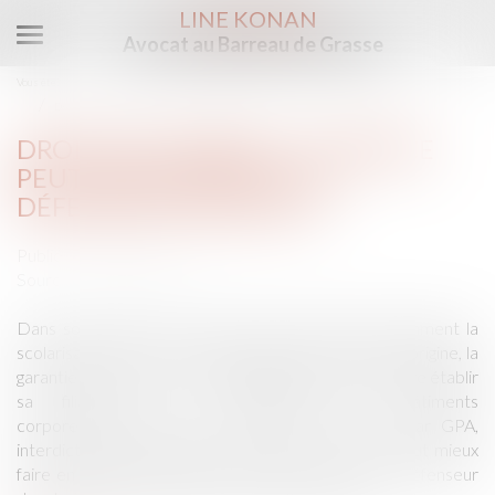
LINE KONAN
Avocat au Barreau de Grasse
Ouvrir
le
Vous êtes ici :
Accueil
menu
Droits de l’enfant : la France peut mieux faire dit le Défenseur des droits
DROITS DE L’ENFANT : LA FRANCE
PEUT MIEUX FAIRE DIT LE
DÉFENSEUR DES DROITS
Publié le :
19/06/2015
Source :
www.lefigaro.fr
Dans son rapport, Jacques Toubon demande notamment la
scolarisation de tous les enfants quelle que soit leur origine, la
garantie pour l'enfant né à l'étranger d'une GPA de faire établir
sa filiation et la prohibition des châtiments
corporels.Education, état civil des enfants nés par GPA,
interdiction des châtiments corporels. La France peut mieux
faire en matière de droits des enfants, estime le Défenseur