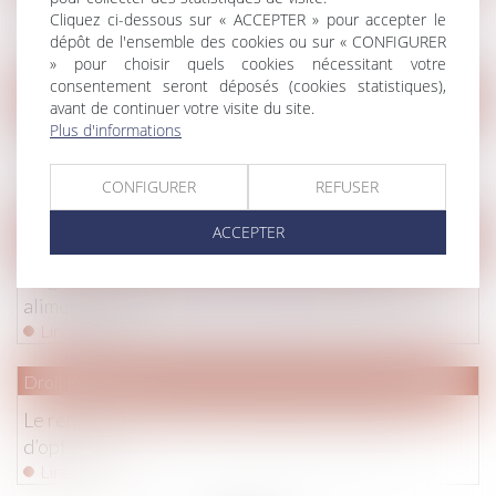
Cliquez ci-dessous sur « ACCEPTER » pour accepter le
réalisation d'une condition résolutoire
dépôt de l'ensemble des cookies ou sur « CONFIGURER
Lire la suite
» pour choisir quels cookies nécessitant votre
consentement seront déposés (cookies statistiques),
Droit immobilier
avant de continuer votre visite du site.
Plus d'informations
Contrat type de bail d'habitation de logement
meublé
CONFIGURER
REFUSER
Lire la suite
ACCEPTER
Droit de la famille, des personnes et de leur patrimoine
Règles de déduction de l'IR 2015 des pensions
alimentaires
Lire la suite
Droit immobilier
Le rendement des SCPI : attention aux illusions
d’optique
Lire la suite