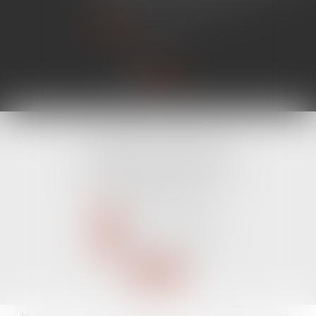
simplifier certaines procédures...
Lire la suite
CABINET LINE KONAN
520 Avenue Janvier Passero
06210 MANDELIEU LA NAPOULE
Tél :
04 89 68 80 60
NOUS CONTACTER
NOUS LOCALISER
Accueil
Avocat
Domaines d'intervention
Fiches pratiques
Les actus