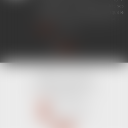
établissant un lien de filiation produit ses
effets en France sans exequatur lorsqu'elle
ne nécessite aucune mesure d'exécution...
Lire la suite
CABINET LINE KONAN
520 Avenue Janvier Passero
06210 MANDELIEU LA NAPOULE
Tél :
04 89 68 80 60
NOUS CONTACTER
NOUS LOCALISER