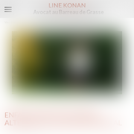
LINE KONAN
Avocat au Barreau de Grasse
Ouvrir
le
Vous êtes ici :
Accueil
Enfant mineur en garde alternée et quotient familial
menu
ENFANT MINEUR EN GARDE
ALTERNÉE ET QUOTIENT FAMILIAL