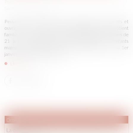
Publié le :
31/10/2018
Source :
www.legifiscal.fr
Peuvent être rattachés au foyer fiscal de leurs parents et
ouvrir droit à une demi-part supplémentaire de quotient
familial : - les enfants mineurs, les enfants majeurs de moins de
21 ans a 1er janvier de l'année d'imposition, les enfants
majeurs continuant leurs études, ayant moins de 25 au 1er
janvier de l'année d'imposition...
Lire la suite
Droit de la famille, des personnes et de leur patrimoine
La difficulté de prouver le concubinage au jour du