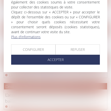
également des cookies soumis à votre consentement
Si le chauffage fonctionne mal, le locataire a droit à
pour collecter des statistiques de visite.
Cliquez ci-dessous sur « ACCEPTER » pour accepter le
une indemnisation
dépôt de l'ensemble des cookies ou sur « CONFIGURER
Lire la suite
» pour choisir quels cookies nécessitant votre
consentement seront déposés (cookies statistiques),
Droit immobilier
/
Droit de la construction
avant de continuer votre visite du site.
Plus d'informations
Avant de choisir un constructeur pour sa maison, lire
son assurance
CONFIGURER
REFUSER
Lire la suite
ACCEPTER
Droit immobilier
/
Droit de la construction
Le Contrat De Construction
Lire la suite
Droit commercial
/
Baux commerciaux
L’accession sans indemnité stipulée au profit du
bailleur commercial et les frais de réinstallation
Lire la suite