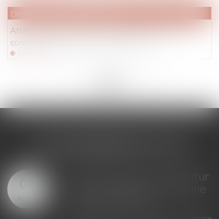
Droit pénal
/
Procédure pénale
Attentats du 13 novembre : une fausse victime
condamnée à six mois de prison ferme
Lire la suite
<<
<
...
201
202
203
204
205
206
207
...
>
>>
LES DERNIÈRES ACTUS
GPA à l'étranger : l'exequatur
04
reconnaît la filiation, pas une
AOÛT
adoption plénière
En principe, une décision étrangère