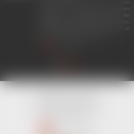
La loi du 23 juillet 2026 sur la justice
criminelle et le respect des victimes
modernise la procédure pénale afin
d'améliorer le fonctionnement de la justice,
de renforcer les droits des victimes et de
simplifier certaines procédures...
Lire la suite
CABINET LINE KONAN
520 Avenue Janvier Passero
06210 MANDELIEU LA NAPOULE
Tél :
04 89 68 80 60
NOUS CONTACTER