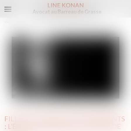
LINE KONAN
Avocat au Barreau de Grasse
Ouvrir
le
Vous êtes ici :
Accueil
menu
Fillette violée chez ses parents : l’État condamné pour déni de justice
FILLETTE VIOLÉE CHEZ SES PARENTS
: L’ÉTAT CONDAMNÉ POUR DÉNI DE