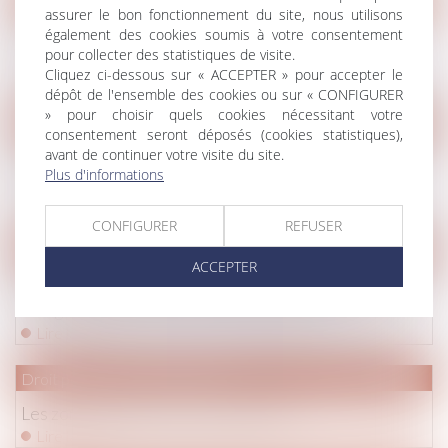
assurer le bon fonctionnement du site, nous utilisons
Transmission de patrimoine : les atouts de
également des cookies soumis à votre consentement
pour collecter des statistiques de visite.
l'assurance-vie
Cliquez ci-dessous sur « ACCEPTER » pour accepter le
Lire la suite
dépôt de l'ensemble des cookies ou sur « CONFIGURER
» pour choisir quels cookies nécessitant votre
Droit pénal
/
Procédure pénale
consentement seront déposés (cookies statistiques),
avant de continuer votre visite du site.
Fillette violée chez ses parents : l’État condamné
Plus d'informations
pour déni de justice
Lire la suite
CONFIGURER
REFUSER
Droit de la famille, des personnes et de leur patrimoine
/
Divorc
ACCEPTER
Prestation compensatoire : prise en compte des
charges et ressources de chaque époux
Lire la suite
Droit pénal
/
Procédure pénale
Les zones d'ombre du procès Méric
Lire la suite