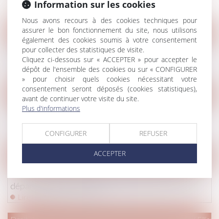
Information sur les cookies
Lire la suite
Nous avons recours à des cookies techniques pour
assurer le bon fonctionnement du site, nous utilisons
Droit immobilier
/
Droit de la construction
également des cookies soumis à votre consentement
Garantie de parfait achèvement : la notification des
pour collecter des statistiques de visite.
Cliquez ci-dessous sur « ACCEPTER » pour accepter le
désordres préalable nécessaire à l’assignation
dépôt de l'ensemble des cookies ou sur « CONFIGURER
Lire la suite
» pour choisir quels cookies nécessitant votre
consentement seront déposés (cookies statistiques),
Droit pénal
/
Procédure pénale
avant de continuer votre visite du site.
Plus d'informations
Projet de loi antiterroriste : cinq questions sur la
surveillance par algorithme
CONFIGURER
REFUSER
Lire la suite
ACCEPTER
Droit de la famille, des personnes et de leur patrimoine
/
Patrim
Créances contre l’indivision : attention au point de
départ de la prescription
Lire la suite