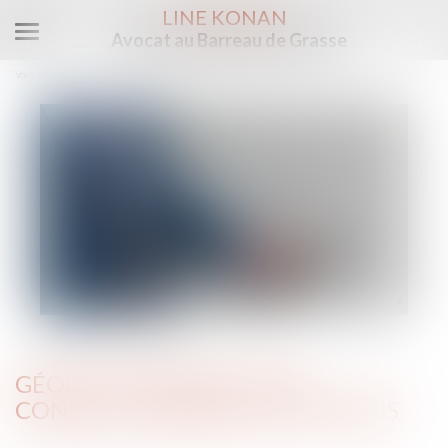
LINE KONAN
Avocat au Barreau de Grasse
Ouvrir
le
Vous êtes ici :
Accueil
Géolocalisation : une constitutionnalité en sursis
menu
GÉOLOCALISATION : UNE
CONSTITUTIONNALITÉ EN SURSIS