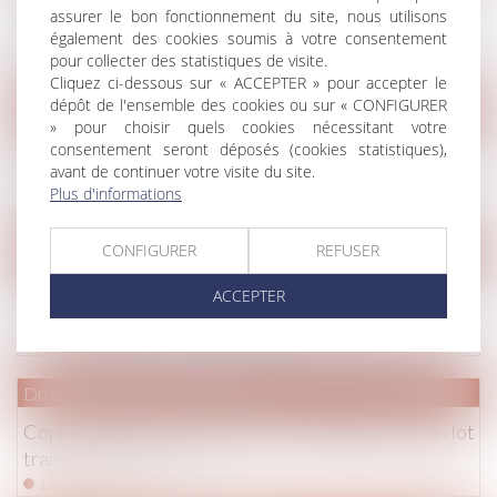
flambée des prix des matériaux qui menace la relance
assurer le bon fonctionnement du site, nous utilisons
du secteur
également des cookies soumis à votre consentement
pour collecter des statistiques de visite.
Lire la suite
Cliquez ci-dessous sur « ACCEPTER » pour accepter le
dépôt de l'ensemble des cookies ou sur « CONFIGURER
Droit commercial
/
Baux commerciaux
» pour choisir quels cookies nécessitant votre
Application dans le temps de la loi Pinel (charges) et
consentement seront déposés (cookies statistiques),
avant de continuer votre visite du site.
fixation judiciaire du loyer - Bail | Dalloz Actualité
Plus d'informations
Lire la suite
CONFIGURER
REFUSER
Droit de la famille, des personnes et de leur patrimoine
/
Filiati
La CNIL publie 8 recommandations pour renforcer la
ACCEPTER
protection des mineurs en ligne
Lire la suite
Droit immobilier
/
Copropriété
Copropriété : la constatation de l’inexistence d’un lot
transitoire attendra
Lire la suite