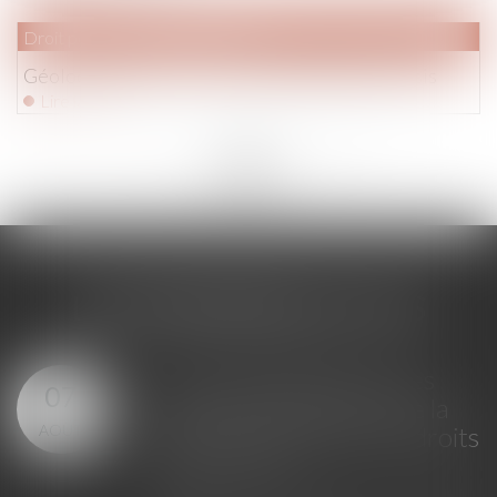
Droit pénal
/
Procédure pénale
Géolocalisation : une constitutionnalité en sursis
Lire la suite
<<
<
...
133
134
135
136
137
138
139
...
>
>>
LES DERNIÈRES ACTUS
Loi du 23 juillet 2026 : les
07
principales évolutions de la
AOÛT
justice criminelle et des droits
des victimes