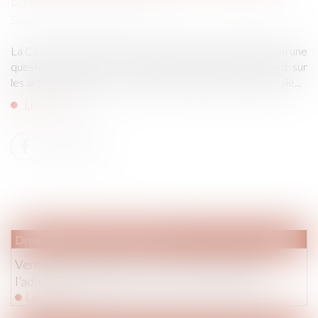
Publié le :
01/07/2021
Source :
www.dalloz-actualite.fr
La Cour de cassation a transmis au Conseil constitutionnel une
question prioritaire de constitutionnalité (QPC) portant sur
les articles 230-32 et 230-33 du code de procédure pénale...
Lire la suite
Droit immobilier
/
Copropriété
Vente par adjudication d’un lot de copropriété :
l’adjudicataire supporte le coût de l’état daté
Lire la suite