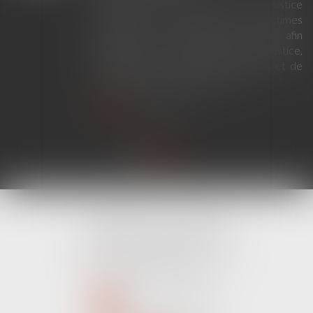
La loi du 23 juillet 2026 sur la justice
criminelle et le respect des victimes
modernise la procédure pénale afin
d'améliorer le fonctionnement de la justice,
de renforcer les droits des victimes et de
simplifier certaines procédures...
Lire la suite
CABINET LINE KONAN
520 Avenue Janvier Passero
06210 MANDELIEU LA NAPOULE
Tél :
04 89 68 80 60
NOUS CONTACTER