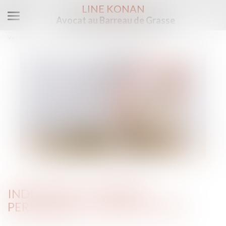
LINE KONAN
Avocat au Barreau de Grasse
Ouvrir
le
Vous êtes ici :
Accueil
Indivision et dépense personnelle : mise au clair
menu
INDIVISION ET DÉPENSE
PERSONNELLE : MISE AU CLAIR