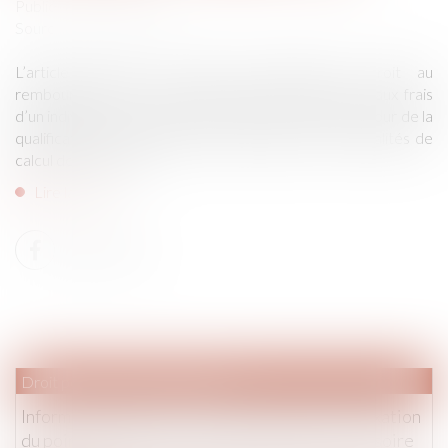
Publié le :
12/10/2023
Source :
www.aurep.com
L’article 815-13 du Code Civil définit le droit au
remboursement de certaines dépenses exposées aux frais
d’un indivisaire sur le bien indivis. L’enjeu s’articule autour de la
qualification de la dépense qui déterminera les modalités de
calcul de la créance…
Lire la suite
Droit pénal
/
Procédure pénale
Information judiciaire en matière criminelle : fixation
du point de départ du délai de détention provisoire