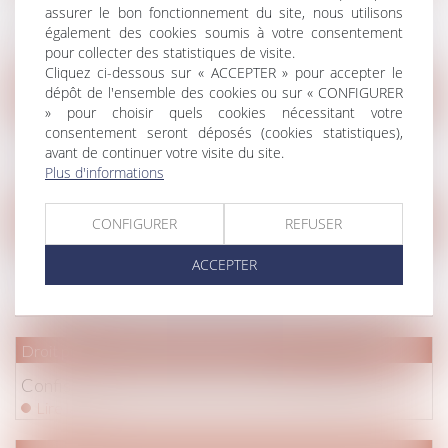
faute civile dans les faits pour lesquels le prévenu est
assurer le bon fonctionnement du site, nous utilisons
relaxé
également des cookies soumis à votre consentement
Lire la suite
pour collecter des statistiques de visite.
Cliquez ci-dessous sur « ACCEPTER » pour accepter le
dépôt de l'ensemble des cookies ou sur « CONFIGURER
Droit de la famille, des personnes et de leur patrimoine
/
Violen
» pour choisir quels cookies nécessitant votre
Violence à l’égard des femmes : le GREVIO publie son
consentement seront déposés (cookies statistiques),
avant de continuer votre visite du site.
rapport annuel
Plus d'informations
Lire la suite
CONFIGURER
REFUSER
Droit pénal
/
(NPU) Infraction
Pas d'immunité familiale au pénal en cas d'utilisation
ACCEPTER
de la carte bancaire d'un proche
Lire la suite
Droit pénal
/
Droit pénal des affaires
Confiscation des scellés et contrôle de légalité
Lire la suite