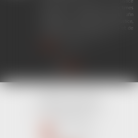
La loi du 23 juillet 2026 sur la justice
criminelle et le respect des victimes
modernise la procédure pénale afin
d'améliorer le fonctionnement de la justice,
de renforcer les droits des victimes et de
simplifier certaines procédures...
Lire la suite
CABINET LINE KONAN
520 Avenue Janvier Passero
06210 MANDELIEU LA NAPOULE
Tél :
04 89 68 80 60
NOUS CONTACTER