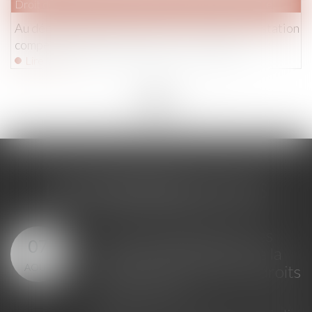
Droit de la famille, des personnes et de leur patrimoine
Au décès du débiteur, quel est le sort de la prestation
compensatoire allouée avant le 1-7-2000 ?
Lire la suite
<<
<
...
73
74
75
76
77
78
79
...
>
>>
LES DERNIÈRES ACTUS
Loi du 23 juillet 2026 : les
07
principales évolutions de la
AOÛT
justice criminelle et des droits
des victimes