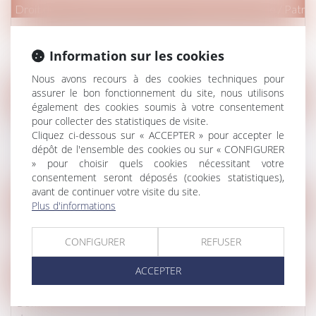
Droit de la famille, des personnes et de leur patrimoine
/
Patrim
Proposition de loi visant à réduire et à encadrer les
frais bancaires sur succession
Information sur les cookies
Lire la suite
Nous avons recours à des cookies techniques pour
assurer le bon fonctionnement du site, nous utilisons
Droit de la famille, des personnes et de leur patrimoine
/
Violen
également des cookies soumis à votre consentement
pour collecter des statistiques de visite.
Proposition de loi renforçant l'ordonnance de
Cliquez ci-dessous sur « ACCEPTER » pour accepter le
protection et créant l'ordonnance provisoire de
dépôt de l'ensemble des cookies ou sur « CONFIGURER
protection immédiate
» pour choisir quels cookies nécessitant votre
Lire la suite
consentement seront déposés (cookies statistiques),
avant de continuer votre visite du site.
Droit pénal
/
Procédure pénale
Plus d'informations
Peine complémentaire de confiscation : office du juge
CONFIGURER
REFUSER
Lire la suite
ACCEPTER
Droit pénal
/
(NPU) Infraction
Commission de l’infraction par l’ancien conjoint : la