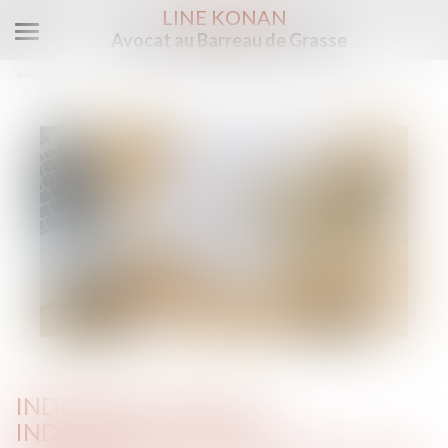
LINE KONAN
Avocat au Barreau de Grasse
Ouvrir
le
Vous êtes ici :
Accueil
menu
Indivision : quelle indemnisation pour l’indivisaire qui rembourse seul le prêt ?
INDIVISION : QUELLE
INDEMNISATION POUR