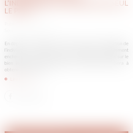
L’INDIVISAIRE QUI REMBOURSE SEUL
LE PRÊT ?
Publié le :
05/06/2024
Source :
www.aurep.com
En dépit d’un contentieux abondant autour de la liquidation de
l’indivision, l’opération reste épineuse, usuellement
enchevêtrée par des dépenses personnelles engagées sur le
bien indivis et pour lesquelles leur débiteur cherchera à
obtenir indemnisation...
Lire la suite