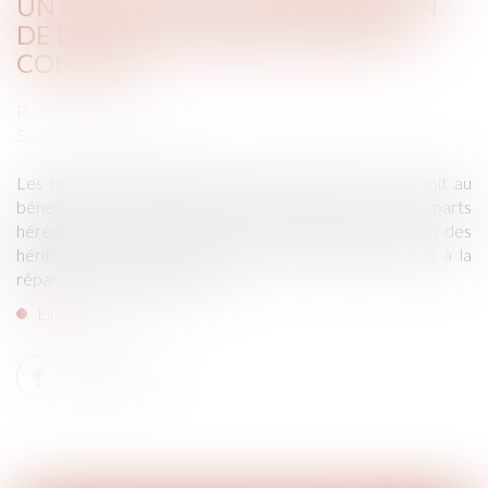
UN HÉRITIER ET INTERPRÉTATION
DE LA CLAUSE BÉNÉFICIAIRE DU
CONTRAT
Publié le :
17/10/2018
Source :
www.efl.fr
Les héritiers désignés bénéficiaires du contrat ont droit au
bénéfice de l’assurance-vie en proportion de leurs parts
héréditaires. Le juge doit, en présence d’un legs à l’un des
héritiers, rechercher la volonté du souscripteur quant à la
répartition du capital garanti...
Lire la suite