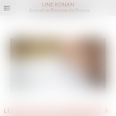
LINE KONAN
Avocat au Barreau de Grasse
Ouvrir
le
Vous êtes ici :
Accueil
menu
Legs de la quotité disponible à un héritier et interprétation de la clause bénéficiaire du
contrat
LEGS DE LA QUOTITÉ DISPONIBLE À