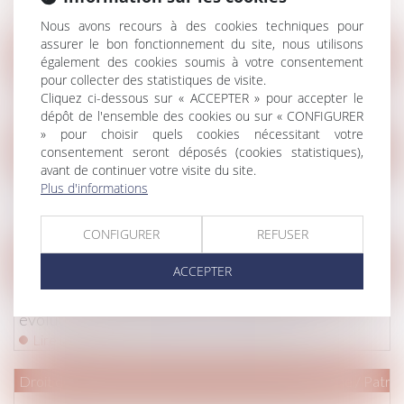
Lire la suite
Nous avons recours à des cookies techniques pour
assurer le bon fonctionnement du site, nous utilisons
(NPU) Droit de la famille
également des cookies soumis à votre consentement
pour collecter des statistiques de visite.
Prouver une vie en concubinage est difficile
Cliquez ci-dessous sur « ACCEPTER » pour accepter le
Lire la suite
dépôt de l'ensemble des cookies ou sur « CONFIGURER
» pour choisir quels cookies nécessitant votre
consentement seront déposés (cookies statistiques),
Droit immobilier
/
Copropriété
avant de continuer votre visite du site.
AG de copropriétaires : une délégation de vote non
Plus d'informations
signée est irrégulière
Lire la suite
CONFIGURER
REFUSER
Droit immobilier
/
Droit de la construction
ACCEPTER
Fissures sur une construction : notion de dommage
évolutif et évaluation par la cour d’appel
Lire la suite
Droit de la famille, des personnes et de leur patrimoine
/
Patrim