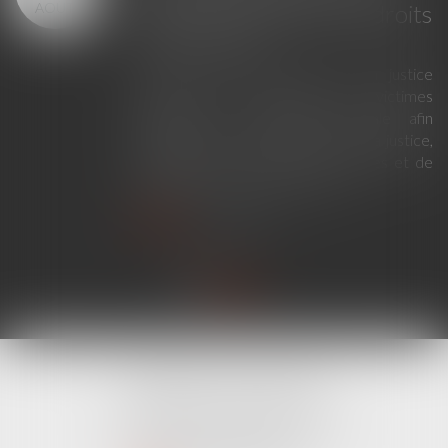
AOÛT
justice criminelle et des droits
des victimes
La loi du 23 juillet 2026 sur la justice
criminelle et le respect des victimes
modernise la procédure pénale afin
d'améliorer le fonctionnement de la justice,
de renforcer les droits des victimes et de
simplifier certaines procédures...
Lire la suite
CABINET LINE KONAN
520 Avenue Janvier Passero
06210 MANDELIEU LA NAPOULE