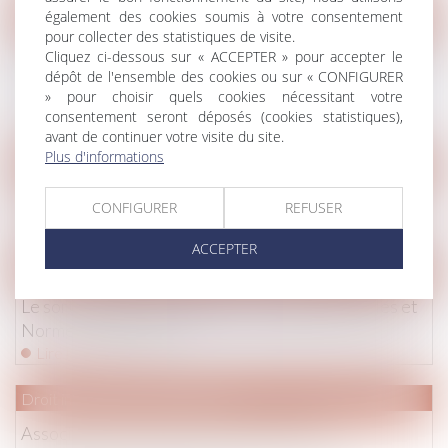
également des cookies soumis à votre consentement
Droit immobilier
/
Copropriété
pour collecter des statistiques de visite.
Mise en place du registre national d'immatriculation
Cliquez ci-dessous sur « ACCEPTER » pour accepter le
des syndicats de copropriétaires | Institut national de
dépôt de l'ensemble des cookies ou sur « CONFIGURER
» pour choisir quels cookies nécessitant votre
la consommation
consentement seront déposés (cookies statistiques),
Lire la suite
avant de continuer votre visite du site.
Plus d'informations
(NPU) Droit de la famille
Exercice de l'autorité parentale | service-public.fr
CONFIGURER
REFUSER
Lire la suite
ACCEPTER
Droit immobilier
/
Droit de la construction
Le sort du décret « tertiaire » en suspens - Règles et
Normes - Le Moniteur
Lire la suite
Droit immobilier
/
Copropriété
Association de défense des intérêts des