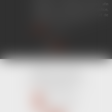
modernise la procédure pénale afin
d'améliorer le fonctionnement de la justice,
de renforcer les droits des victimes et de
simplifier certaines procédures...
Lire la suite
CABINET LINE KONAN
520 Avenue Janvier Passero
06210 MANDELIEU LA NAPOULE
Tél :
04 89 68 80 60
NOUS CONTACTER
NOUS LOCALISER