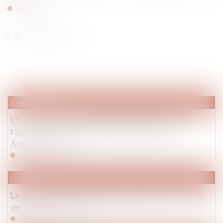
Lire la suite
Droit immobilier
Un locataire a-t-il droit à une indemnisation si
l’ascenseur de son immeuble est en panne ? |
Actualités Seloger
Lire la suite
Droit pénal
La garde des Sceaux souhaite engager une réforme
de la procédure pénale
Lire la suite