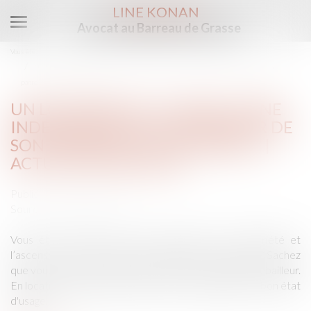
LINE KONAN
Avocat au Barreau de Grasse
Ouvrir
le
Vous êtes ici :
Accueil
menu
Un locataire a-t-il droit à une indemnisation si l’ascenseur de son immeuble est en
panne ? | Actualités Seloger
UN LOCATAIRE A-T-IL DROIT À UNE
INDEMNISATION SI L’ASCENSEUR DE
SON IMMEUBLE EST EN PANNE ? |
ACTUALITÉS SELOGER
Publié le :
25/07/2017
Source :
edito.seloger.com
Vous êtes locataire dans un immeuble en copropriété et
l’ascenseur est en panne depuis plusieurs semaines ? Sachez
que vous disposez d’un recours contre le propriétaire bailleur.
En location, un propriétaire doit livrer un logement en bon état
d'usage...