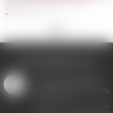
copropriétaires : un intérêt à agir très limité -
Éditions Francis Lefebvre
Lire la suite
<<
<
...
230
231
232
233
234
235
236
...
>
>>
LES DERNIÈRES ACTUS
Loi du 23 juillet 2026 : les
07
principales évolutions de la
AOÛT
justice criminelle et des droits
des victimes
La loi du 23 juillet 2026 sur la justice
criminelle et le respect des victimes