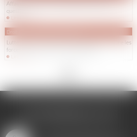
Affaire Lyhanna : la responsabilité de l’État en
question
Lire la suite
Droit pénal
/
Droit pénal des mineurs
Lutte contre le proxénétisme des mineurs : joindre les
forces pour une prise en charge globale
Lire la suite
<<
<
...
3
4
5
6
7
8
9
...
>
>>
LES DERNIÈRES ACTUS
Loi du 23 juillet 2026 : les