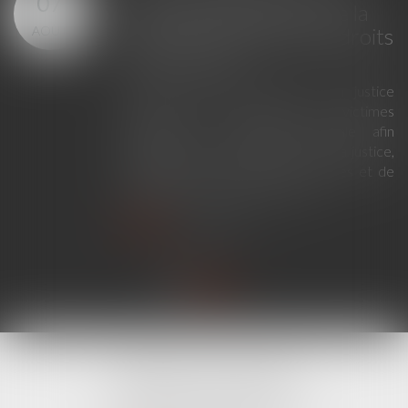
07
principales évolutions de la
AOÛT
justice criminelle et des droits
des victimes
La loi du 23 juillet 2026 sur la justice
criminelle et le respect des victimes
modernise la procédure pénale afin
d'améliorer le fonctionnement de la justice,
de renforcer les droits des victimes et de
simplifier certaines procédures...
Lire la suite
CABINET LINE KONAN
520 Avenue Janvier Passero