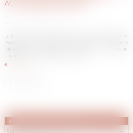
ACTION INDEMNITAIRE
Publié le :
16/06/2026
Source :
www.lemag-juridique.com
Le locataire d’un logement indécent peut exiger du bailleur la
réalisation des travaux nécessaires tant que le manquement à
l’obligation de délivrance perdure. En revanche,
l’indemnisation du préjudice subi en raison ...
Lire la suite
Droit commercial
/
Baux commerciaux
Réforme des baux commerciaux 2026 : ce qui change