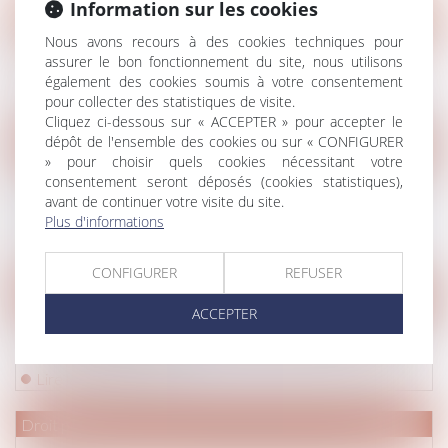
Information sur les cookies
Droit pénal
/
Droit pénal des affaires
Nous avons recours à des cookies techniques pour
Fraude à MaPrimeRénov' : sept condamnés pour
assurer le bon fonctionnement du site, nous utilisons
escroquerie en bande organisée
également des cookies soumis à votre consentement
Lire la suite
pour collecter des statistiques de visite.
Cliquez ci-dessous sur « ACCEPTER » pour accepter le
dépôt de l'ensemble des cookies ou sur « CONFIGURER
Droit de la famille, des personnes et de leur patrimoine
/
Divorc
» pour choisir quels cookies nécessitant votre
L’annulation du mariage pour erreur sur les qualités
consentement seront déposés (cookies statistiques),
avant de continuer votre visite du site.
essentielles de son épouse se prescrit en cinq ans à
Plus d'informations
compter de la célébration du mariage
Lire la suite
CONFIGURER
REFUSER
Droit immobilier
/
Baux d'habitation
ACCEPTER
Logement décent : distinction entre exécution forcée
et action indemnitaire
Lire la suite
Droit pénal