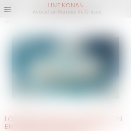
LINE KONAN
Avocat au Barreau de Grasse
Ouvrir
le
Vous êtes ici :
Accueil
menu
Logement décent : distinction entre exécution forcée et action indemnitaire
LOGEMENT DÉCENT : DISTINCTION
ENTRE EXÉCUTION FORCÉE ET