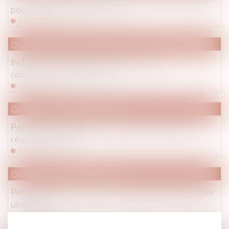
pour le bailleur qui gère seul
Lire la suite
Droit de la famille, des personnes et de leur patrimoine
Instruction en famille sans autorisation :
condamnation des parents
Lire la suite
Droit pénal
/
Procédure pénale
Pesée des stupéfiants par les douanes : quelles
règles appliquer ?
Lire la suite
Droit des dommages corporels
Perte de gains futurs : la victime n'a pas à rechercher
un emploi
Lire la suite