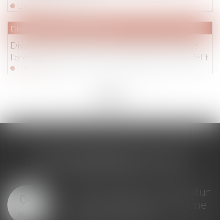
Lire la suite
Droit pénal
/
(NPU) Infraction
Divulgation de données personnelles et forces de
l’ordre : quand l’exposition au danger devient un délit
Lire la suite
<<
<
...
29
30
31
32
33
34
35
...
>
>>
LES DERNIÈRES ACTUS
GPA à l'étranger : l'exequatur
04
reconnaît la filiation, pas une
AOÛT
adoption plénière