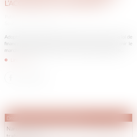
L’ACCESSION À LA PROPRIÉTÉ ?
Publié le :
25/02/2025
Source :
monimmeuble.com
Adoptée après de nombreux débats parlementaires, la loi de
finances 2025 introduit des mesures clés pour soutenir le
marché immobilier et favoriser l’accession à la propriété...
Lire la suite
Droit pénal
/
Droit pénal des affaires
Narcotrafic Proposition de loi sortir du piège du
trafic de drogue