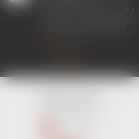
En principe, une décision étrangère
établissant un lien de filiation produit ses
effets en France sans exequatur lorsqu'elle
ne nécessite aucune mesure d'exécution...
Lire la suite
CABINET LINE KONAN
520 Avenue Janvier Passero
06210 MANDELIEU LA NAPOULE
Tél :
04 89 68 80 60
NOUS CONTACTER
NOUS LOCALISER