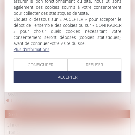
assurer le bon fonctionnement du site, nous utilisons
Droit de la famille, des personnes et de leur patrimoine
/
Patrim
également des cookies soumis à votre consentement
pour collecter des statistiques de visite.
Pension de réversion en 2025.
Cliquez ci-dessous sur « ACCEPTER » pour accepter le
Lire la suite
dépôt de l'ensemble des cookies ou sur « CONFIGURER
» pour choisir quels cookies nécessitant votre
consentement seront déposés (cookies statistiques),
Droit pénal
/
Droit pénal des affaires
avant de continuer votre visite du site.
LCB-FT : interprétation du Conseil d'Etat sur la
Plus d'informations
portée de l'obligation de déclaration à Tracfin
Lire la suite
CONFIGURER
REFUSER
Droit immobilier
/
Droit de la propriété
ACCEPTER
Loi de finances 2025 : quelles mesures pour le
logement et l’accession à la propriété ?
Lire la suite
Droit pénal
/
Droit pénal des mineurs
Chronologie de la justice pénale des mineurs en
France de 1791 à 2025