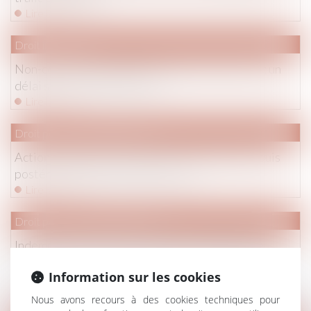
Lire la suite
Droit immobilier
Non-conformité apparente et action en justice : un
délai strict d’un an en VEFA
Lire la suite
Droit pénal
/
(NPU) Infraction
Action civile du propriétaire d’un immeuble acquis
postérieurement à sa destruction
Lire la suite
Droit pénal
/
Procédure pénale
Indemnisation du préjudice pénal : la qualité de
propriétaire au moment des faits est-elle nécessaire
Information sur les cookies
?
Lire la suite
Nous avons recours à des cookies techniques pour