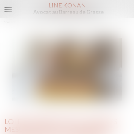
LINE KONAN
Avocat au Barreau de Grasse
Ouvrir
le
Vous êtes ici :
Accueil
menu
Loi de finances 2025 : quelles mesures pour le logement et l’accession à la propriété ?
LOI DE FINANCES 2025 : QUELLES
MESURES POUR LE LOGEMENT ET