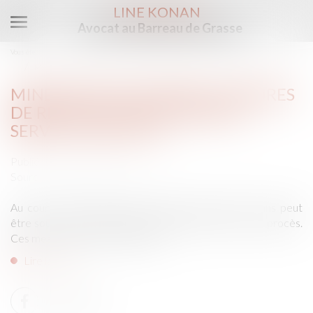
LINE KONAN
Avocat au Barreau de Grasse
Ouvrir
le
Vous êtes ici :
Accueil
menu
Mineur mis en examen : mesures de restriction de liberté | service-public.fr
MINEUR MIS EN EXAMEN : MESURES
DE RESTRICTION DE LIBERTÉ |
SERVICE-PUBLIC.FR
Publié le :
25/07/2017
Source :
www.service-public.fr
Au cours d'une enquête, un mineur d'au moins 13 ans peut
être soumis à diverses privations de liberté avant son procès.
Ces mesures visent notamment...
Lire la suite