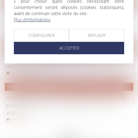
» pour choisir quels cookies nécessitant votre
Droit immobilier
consentement seront déposés (cookies statistiques),
Un locataire a-t-il droit à une indemnisation si
avant de continuer votre visite du site.
l’ascenseur de son immeuble est en panne ? |
Plus d'informations
Actualités Seloger
Lire la suite
CONFIGURER
REFUSER
Droit pénal
ACCEPTER
La garde des Sceaux souhaite engager une réforme
de la procédure pénale
Lire la suite
(NPU) Droit de la famille
Gestation pour autrui à l'étranger : la transcription
partielle de l'acte de naissance de l'enfant est
autorisée
Lire la suite