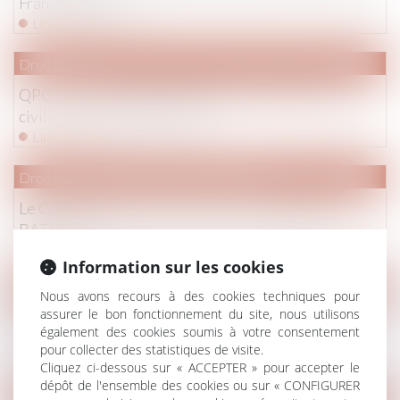
Francis Lefebvre
Lire la suite
Droit pénal
QPC : huis clos à la demande de la victime partie
civile - La Gazette du Palais
Lire la suite
Droit immobilier
/
Droit de la construction
Le Conseil d'Etat valide le Permis d'aménager -
BATIACTU
Lire la suite
Information sur les cookies
Droit de la famille, des personnes et de leur patrimoine
/
Filiati
Nous avons recours à des cookies techniques pour
assurer le bon fonctionnement du site, nous utilisons
Mineur mis en examen : mesures de restriction de
également des cookies soumis à votre consentement
liberté | service-public.fr
pour collecter des statistiques de visite.
Lire la suite
Cliquez ci-dessous sur « ACCEPTER » pour accepter le
dépôt de l'ensemble des cookies ou sur « CONFIGURER