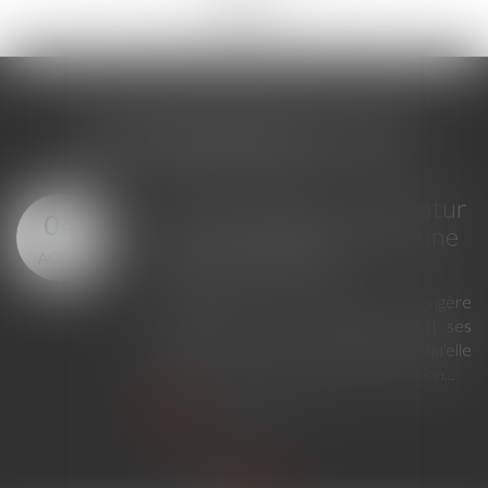
<<
<
...
229
230
231
232
233
234
235
...
>
>>
LES DERNIÈRES ACTUS
GPA à l'étranger : l'exequatur
04
reconnaît la filiation, pas une
AOÛT
adoption plénière
En principe, une décision étrangère
établissant un lien de filiation produit ses
effets en France sans exequatur lorsqu'elle
ne nécessite aucune mesure d'exécution...
Lire la suite