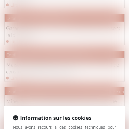
Lire la suite
Droit pénal
/
Procédure pénale
Garantie du droit au respect de la dignité en prison :
la loi publiée
Lire la suite
Droit immobilier
/
Droit de la construction
Maisons individuelles : la Capeb lance le contrat de
construction 100 % numérique
Lire la suite
Droit de la famille, des personnes et de leur patrimoine
/
Filiati
Mineurs non accompagnés (MNA) et sécurité : que
faire ?
Lire la suite
Information sur les cookies
Nous avons recours à des cookies techniques pour
Droit immobilier
/
Baux d'habitation