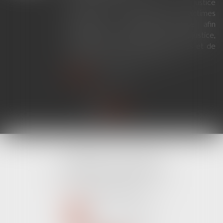
La loi du 23 juillet 2026 sur la justice
criminelle et le respect des victimes
modernise la procédure pénale afin
d'améliorer le fonctionnement de la justice,
de renforcer les droits des victimes et de
simplifier certaines procédures...
Lire la suite
CABINET LINE KONAN
520 Avenue Janvier Passero
06210 MANDELIEU LA NAPOULE
Tél :
04 89 68 80 60
NOUS CONTACTER