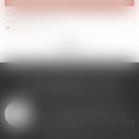
Droit pénal
/
Procédure pénale
Du principe de libre communication entre le mis en
examen et son avocat
Lire la suite
<<
<
...
139
140
141
142
143
144
145
...
>
>>
LES DERNIÈRES ACTUS
Loi du 23 juillet 2026 : les
07
principales évolutions de la
AOÛT
justice criminelle et des droits
des victimes