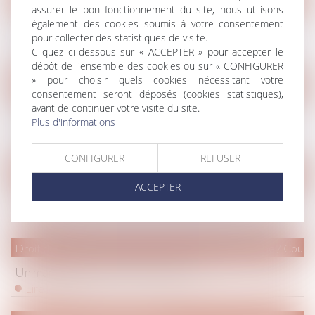
assurer le bon fonctionnement du site, nous utilisons
De nouvelles villes appliqueront l’encadrement des
également des cookies soumis à votre consentement
loyers en 2021
pour collecter des statistiques de visite.
Cliquez ci-dessous sur « ACCEPTER » pour accepter le
Lire la suite
dépôt de l'ensemble des cookies ou sur « CONFIGURER
» pour choisir quels cookies nécessitant votre
Droit de la famille, des personnes et de leur patrimoine
/
Patrim
consentement seront déposés (cookies statistiques),
avant de continuer votre visite du site.
Assurance-vie et aides sociales récupérables sur la
Plus d'informations
succession
Lire la suite
CONFIGURER
REFUSER
Droit immobilier
/
Droit de la construction
ACCEPTER
Voisinage : pas de droit de passage pour des travaux
Lire la suite
Droit de la famille, des personnes et de leur patrimoine
/
Couple
Un mariage de raison n'est pas nul
Lire la suite