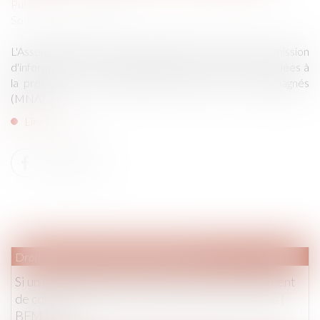
Publié le :
21/04/2021
Source :
www.weka.fr
L'Assemblée nationale vient de publier le rapport de la mission
d'information sur les problématiques de sécurité associées à
la présence sur le territoire de mineurs non accompagnés
(MNA)...
Lire la suite
Droit commercial
/
Baux commerciaux
Si un local commercial ne respecte pas le règlement
de copropriété, on peut résilier son bail - Divers |
BFM Immo