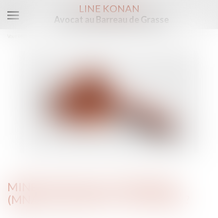
LINE KONAN
Avocat au Barreau de Grasse
Ouvrir
le
Vous êtes ici :
Accueil
Mineurs non accompagnés (MNA) et sécurité : que faire ?
menu
MINEURS NON ACCOMPAGNÉS
(MNA) ET SÉCURITÉ : QUE FAIRE ?