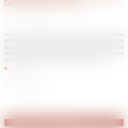
DE MOYENNE HAUTEUR
Publié le :
29/05/2019
Source :
monimmeuble.com
Le décret n° 2019-461 du 16 mai 2019, publié au Journal
officiel du 17 mai 2019 précise les règles de rénovation de
façades applicables aux immeubles de moyenne hauteur (28 à
50 mètres) s’agissant de la propagation incendie en rappelant
les objectifs que doivent poursuivre ces rénovations...
Lire la suite
Droit immobilier
/
Droit de la construction