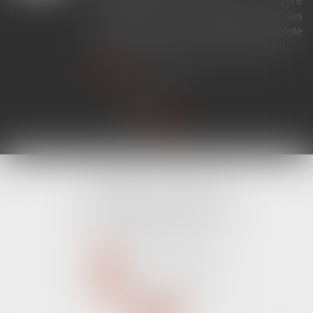
établissant un lien de filiation produit ses
effets en France sans exequatur lorsqu'elle
ne nécessite aucune mesure d'exécution...
Lire la suite
CABINET LINE KONAN
520 Avenue Janvier Passero
06210 MANDELIEU LA NAPOULE
Tél :
04 89 68 80 60
NOUS CONTACTER
NOUS LOCALISER