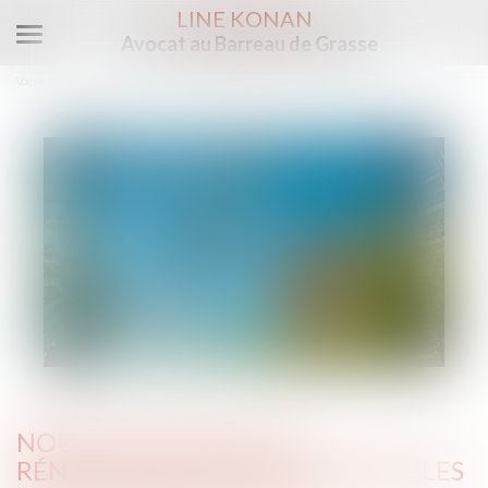
LINE KONAN
Avocat au Barreau de Grasse
Ouvrir
le
Vous êtes ici :
Accueil
menu
Nouvelles règles de rénovation pour les immeubles de moyenne hauteur
NOUVELLES RÈGLES DE
RÉNOVATION POUR LES IMMEUBLES