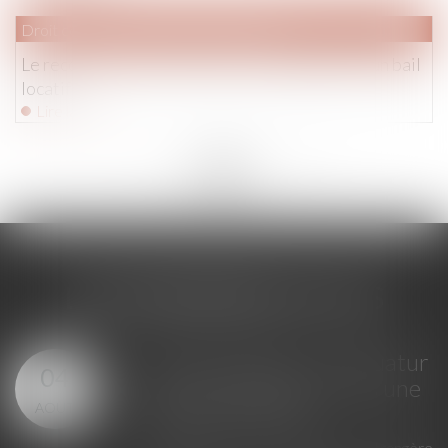
Droit commercial
/
Baux commerciaux
Le recours à l'acte notarié pour la signature d'un bail
locatif
Lire la suite
<<
<
...
186
187
188
189
190
191
192
...
>
>>
LES DERNIÈRES ACTUS
GPA à l'étranger : l'exequatur
04
reconnaît la filiation, pas une
AOÛT
adoption plénière
En principe, une décision étrangère