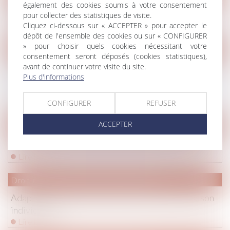
également des cookies soumis à votre consentement
Renoncer à une succession
pour collecter des statistiques de visite.
Cliquez ci-dessous sur « ACCEPTER » pour accepter le
Lire la suite
dépôt de l'ensemble des cookies ou sur « CONFIGURER
» pour choisir quels cookies nécessitant votre
Droit pénal
/
Procédure pénale
consentement seront déposés (cookies statistiques),
avant de continuer votre visite du site.
Ordonnance de mise en liberté : sa motivation ne
Plus d'informations
consiste pas à démontrer l’absence des conditions du
placement en détention
CONFIGURER
REFUSER
Lire la suite
ACCEPTER
Droit de la famille, des personnes et de leur patrimoine
/
Divorc
Détails sur le fonctionnement de la garde alternée
Lire la suite
Droit immobilier
/
Droit de la construction
Adaptation du contrat de construction d'une maison
individuelle
Lire la suite