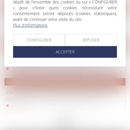
dépôt de l'ensemble des cookies ou sur « CONFIGURER
» pour choisir quels cookies nécessitant votre
Droit immobilier
consentement seront déposés (cookies statistiques),
Multiloc, une garantie pour inciter les propriétaires
avant de continuer votre visite du site.
parisiens à louer #Bailleur #Droitimmobilier
Plus d'informations
Lire la suite
CONFIGURER
REFUSER
Droit immobilier
ACCEPTER
Les opérations immobilières n’échappent pas aux
infractions pénales #Droitimmobilier
Lire la suite
Droit de la famille, des personnes et de leur patrimoine
L'accès à la cantine garanti à tous les enfants voté à
l'Assemblée - Dossier Familial #droitfamille
Lire la suite
<<
<
...
270
271
272
273
274
275
276
...
>
>>