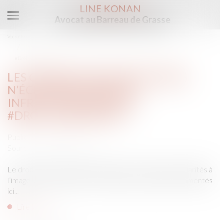
LINE KONAN
Avocat au Barreau de Grasse
Ouvrir
le
Vous êtes ici :
Accueil
menu
Les opérations immobilières n’échappent pas aux infractions pénales
#Droitimmobilier
LES OPÉRATIONS IMMOBILIÈRES
N’ÉCHAPPENT PAS AUX
INFRACTIONS PÉNALES
#DROITIMMOBILIER
Publié le :
19/03/2015
Source :
www.lemoniteur.fr
Le droit pénal immobilier développe certaines particularités à
l’image des deux arrêts de chambre criminelle commentés
ici...
Lire la suite