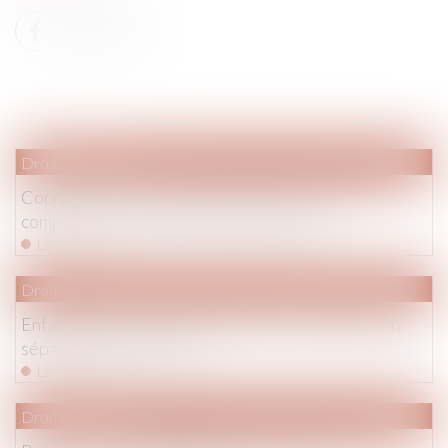
Droit immobilier
Copropriétés : un nouveau contrat de syndic à
compter du 1er juillet #droitimmobilier
Lire la suite
Droit de la famille, des personnes et de leur patrimoine
Enfant majeur : rattachement fiscal ou déclaration
séparée ? #droitfamille
Lire la suite
Droit immobilier