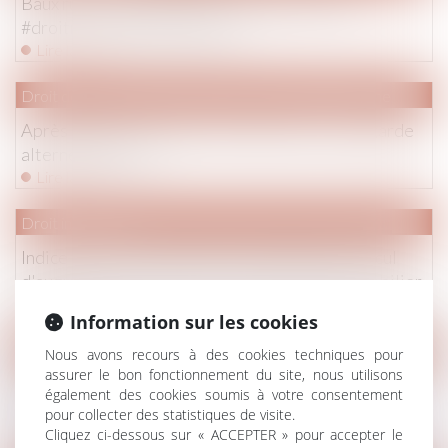
Baux ruraux : les différents cas de résiliation
#droitrural #droitimmobilier
Lire la suite
Droit de la famille, des personnes et de leur patrimoine
Après un divorce, moins d'un enfant sur six en garde
alternée #divorce
Lire la suite
Droit immobilier
Indice de révision des loyers commerciaux : calcul
d'augmentation du bail commercial #droitimmobilier
Lire la suite
Information sur les cookies
Droit de la famille, des personnes et de leur patrimoine
Nous avons recours à des cookies techniques pour
assurer le bon fonctionnement du site, nous utilisons
Victime d'un détournement d'héritage, comment
également des cookies soumis à votre consentement
réagir #droitfamille #héritage
pour collecter des statistiques de visite.
Lire la suite
Cliquez ci-dessous sur « ACCEPTER » pour accepter le