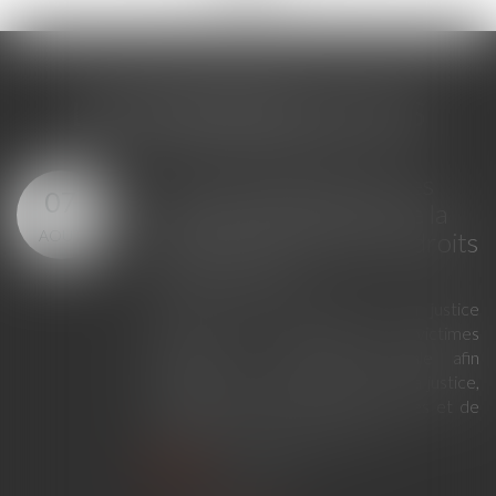
LES DERNIÈRES ACTUS
Loi du 23 juillet 2026 : les
07
principales évolutions de la
AOÛT
justice criminelle et des droits
des victimes
La loi du 23 juillet 2026 sur la justice
criminelle et le respect des victimes
modernise la procédure pénale afin
d'améliorer le fonctionnement de la justice,
de renforcer les droits des victimes et de
simplifier certaines procédures...
Lire la suite