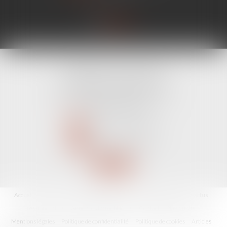
CABINET LINE KONAN
520 Avenue Janvier Passero
06210 MANDELIEU LA NAPOULE
Tél :
04 89 68 80 60
NOUS CONTACTER
NOUS LOCALISER
Accueil
Avocat
Domaines d'intervention
Fiches pratiques
Les actus
Les honoraires
Annonces immobilières
Contact
Plan du site
Mentions légales
Politique de confidentialité
Politique de cookies
Articles