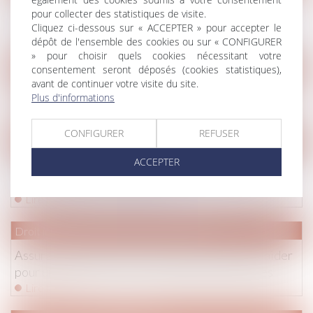
Legs de la quotité disponible à un héritier et
pour collecter des statistiques de visite.
interprétation de la clause bénéficiaire du contrat
Cliquez ci-dessous sur « ACCEPTER » pour accepter le
Lire la suite
dépôt de l'ensemble des cookies ou sur « CONFIGURER
» pour choisir quels cookies nécessitant votre
consentement seront déposés (cookies statistiques),
Droit de la famille, des personnes et de leur patrimoine
/
Couple
avant de continuer votre visite du site.
Le contrat de mariage en bref
Plus d'informations
Lire la suite
CONFIGURER
REFUSER
Droit pénal
/
Procédure pénale
ACCEPTER
Encadrement de l’accès aux données conservées par
des opérateurs téléphoniques
Lire la suite
Droit immobilier
/
Droit de la construction
Assurance construction: le gouvernement va plaider
pour une harmonisation des règles Européennes
Lire la suite