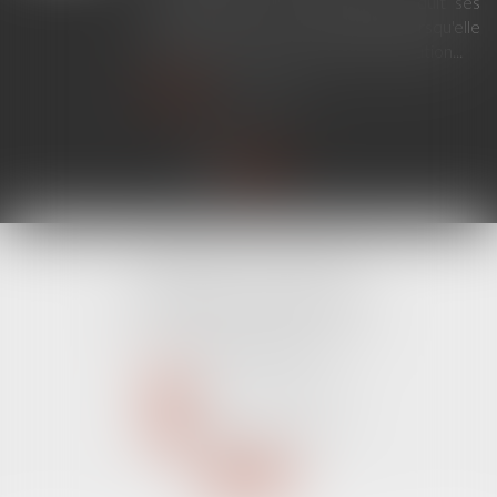
établissant un lien de filiation produit ses
effets en France sans exequatur lorsqu'elle
ne nécessite aucune mesure d'exécution...
Lire la suite
CABINET LINE KONAN
520 Avenue Janvier Passero
06210 MANDELIEU LA NAPOULE
Tél :
04 89 68 80 60
NOUS CONTACTER
NOUS LOCALISER