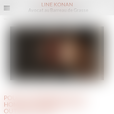
LINE KONAN
Avocat au Barreau de Grasse
Ouvrir
le
Vous êtes ici :
Accueil
Pour la première fois, un homme condamné pour outrage sexiste
menu
POUR LA PREMIÈRE FOIS, UN
HOMME CONDAMNÉ POUR
OUTRAGE SEXISTE