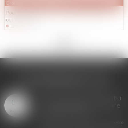
Droit pénal
/
Procédure pénale
Pour la première fois, un homme condamné pour
outrage sexiste
Lire la suite
<<
<
...
202
203
204
205
206
207
208
...
>
>>
LES DERNIÈRES ACTUS
GPA à l'étranger : l'exequatur
04
reconnaît la filiation, pas une
AOÛT
adoption plénière
En principe, une décision étrangère