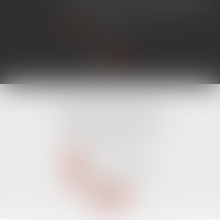
ne nécessite aucune mesure d'exécution...
Lire la suite
CABINET LINE KONAN
520 Avenue Janvier Passero
06210 MANDELIEU LA NAPOULE
Tél :
04 89 68 80 60
NOUS CONTACTER
NOUS LOCALISER