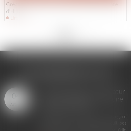
Création des clauses-types des sociétés de vente
d’HLM
Lire la suite
<<
<
...
179
180
181
182
183
184
185
...
>
>>
LES DERNIÈRES ACTUS
GPA à l'étranger : l'exequatur
04
reconnaît la filiation, pas une
AOÛT
adoption plénière
En principe, une décision étrangère
établissant un lien de filiation produit ses
effets en France sans exequatur lorsqu'elle