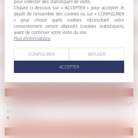
Préconisations de la CNIL face aux situations de
pour collecter des statistiques de visite.
Cliquez ci-dessous sur « ACCEPTER » pour accepter le
harcèlement en ligne
dépôt de l'ensemble des cookies ou sur « CONFIGURER
Lire la suite
» pour choisir quels cookies nécessitant votre
consentement seront déposés (cookies statistiques),
Droit de la famille, des personnes et de leur patrimoine
/
Patrim
avant de continuer votre visite du site.
Plus d'informations
Acheter en nue-propriété
Lire la suite
CONFIGURER
REFUSER
Droit de la famille, des personnes et de leur patrimoine
/
Couple
ACCEPTER
Caducité de l’opposition à mariage
Lire la suite
Droit immobilier
/
Droit de la construction
Construire en présence d’un ouvrage d’électricité sur
son terrain
Lire la suite
Droit immobilier
/
Copropriété