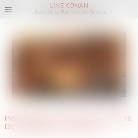
LINE KONAN
Avocat au Barreau de Grasse
Ouvrir
le
Vous êtes ici :
Accueil
Précisions de la CJUE en matière de «transaction pénale»
menu
PRÉCISIONS DE LA CJUE EN MATIÈRE
DE «TRANSACTION PÉNALE»