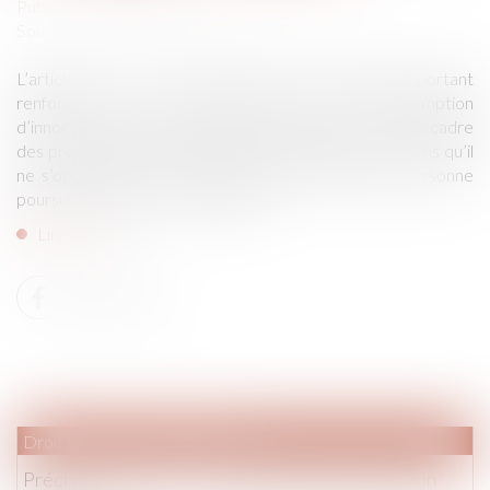
Publié le :
19/09/2019
Source :
www.actualitesdudroit.fr
L’article 4, § 1, de la Directive (UE) 2016/343, portant
renforcement de certains aspects de la présomption
d’innocence et du droit d’assister à son procès dans le cadre
des procédures pénales, doit être interprété en ce sens qu’il
ne s’oppose pas à ce qu’un accord dans lequel la personne
poursuivie reconnaît sa culpabilité...
Lire la suite
Droit pénal
/
Procédure pénale
Précisions de la CJUE en matière de «transaction