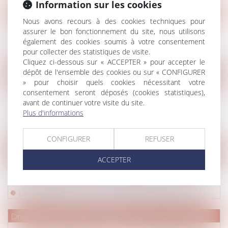
Information sur les cookies
Droit de la famille, des personnes et de leur patrimoine
/
Patrim
Nous avons recours à des cookies techniques pour
Précisions sur l’interprétation d’une clause
assurer le bon fonctionnement du site, nous utilisons
bénéficiaire en présence d’un legs
également des cookies soumis à votre consentement
Lire la suite
pour collecter des statistiques de visite.
Cliquez ci-dessous sur « ACCEPTER » pour accepter le
dépôt de l'ensemble des cookies ou sur « CONFIGURER
Droit de la famille, des personnes et de leur patrimoine
» pour choisir quels cookies nécessitant votre
GPA : la transcription du nom de la « mère
consentement seront déposés (cookies statistiques),
avant de continuer votre visite du site.
d’intention » est-elle possible ? La Cour de cassation
Plus d'informations
demande l’avis de la CEDH
Lire la suite
CONFIGURER
REFUSER
Droit pénal
/
Procédure pénale
ACCEPTER
Décès d’un homme consécutif à des tirs de policiers :
la Cedh valide la circonstance de légitime défense
Lire la suite
Droit immobilier
/
Baux d'habitation