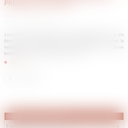
PRÉSENCE D’UN LEGS
Publié le :
10/10/2018
Source :
www.agefiactifs.com
Lorsque le testament lègue la quotité disponible de tous les
biens composant une succession, le juge doit rechercher la
volonté du souscripteur pour interpréter la clause
bénéficiaire d’un contrat d’assurance vie...
Lire la suite
Droit pénal
/
Procédure pénale
Encadrement de l’accès aux données conservées par