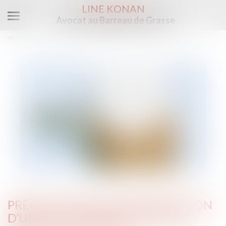
LINE KONAN
Avocat au Barreau de Grasse
Ouvrir
le
Vous êtes ici :
Accueil
menu
Précisions sur l’interprétation d’une clause bénéficiaire en présence d’un legs
PRÉCISIONS SUR L’INTERPRÉTATION
D’UNE CLAUSE BÉNÉFICIAIRE EN