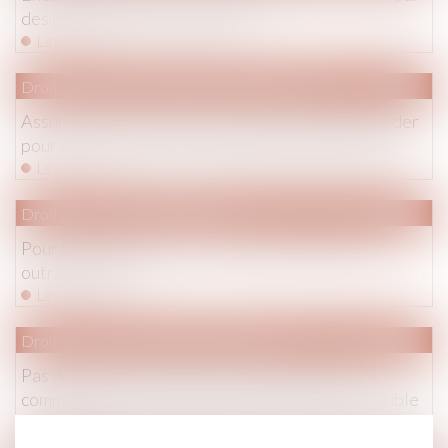
des opérateurs téléphoniques
Lire la suite
Droit immobilier
/
Droit de la construction
Assurance construction: le gouvernement va plaider
pour une harmonisation des règles Européennes
Lire la suite
Droit pénal
/
Procédure pénale
Pour la première fois, un homme condamné pour
outrage sexiste
Lire la suite
Droit commercial
/
Baux commerciaux
Pas de droit de préemption pour le locataire
commercial en cas de cession globale d'un immeuble
Lire la suite