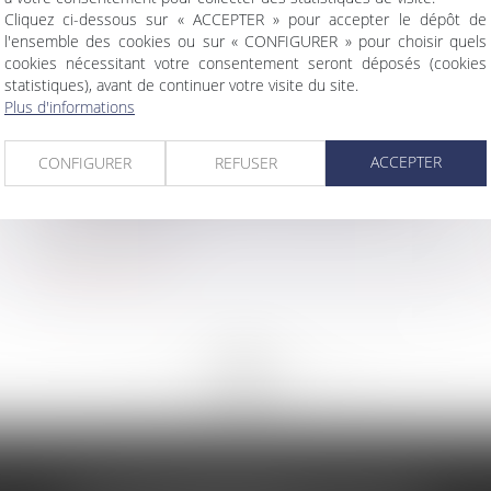
Cliquez ci-dessous sur « ACCEPTER » pour accepter le dépôt de
l'ensemble des cookies ou sur « CONFIGURER » pour choisir quels
Lire la suite
cookies nécessitant votre consentement seront déposés (cookies
statistiques), avant de continuer votre visite du site.
Plus d'informations
Droit immobilier
ACCEPTER
CONFIGURER
REFUSER
Signer l’acte de Vefa sans réserve vaut
renonciation à contester la purge du droit
de rétractation
Lire la suite
<<
<
...
251
252
253
254
255
256
257
...
>
>>