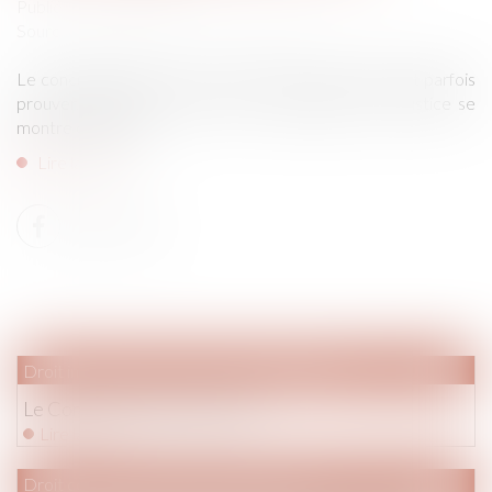
Publié le :
24/10/2018
Source :
www.mieuxvivre-votreargent.fr
Le concubinage est une vie commune de fait qu'il faut parfois
prouver. Mais cela s’avère très compliqué car la justice se
montre exigeante...
Lire la suite
Droit immobilier
/
Droit de la construction
Le Contrat De Construction
Lire la suite
Droit commercial
/
Baux commerciaux