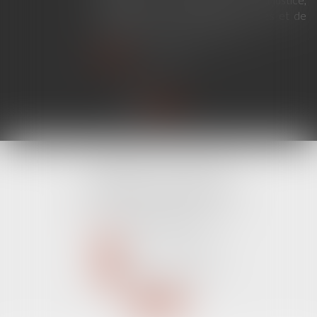
de renforcer les droits des victimes et de
simplifier certaines procédures...
Lire la suite
CABINET LINE KONAN
520 Avenue Janvier Passero
06210 MANDELIEU LA NAPOULE
Tél :
04 89 68 80 60
NOUS CONTACTER
NOUS LOCALISER