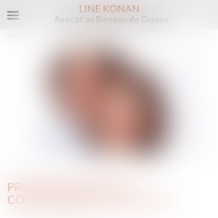
LINE KONAN
Avocat au Barreau de Grasse
Ouvrir
le
Vous êtes ici :
Accueil
Prouver une vie en concubinage est difficile
menu
PROUVER UNE VIE EN
CONCUBINAGE EST DIFFICILE