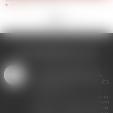
Lire la suite
<<
<
...
202
203
204
205
206
207
208
...
>
>>
LES DERNIÈRES ACTUS
Loi du 23 juillet 2026 : les
07
principales évolutions de la
AOÛT
justice criminelle et des droits
des victimes
La loi du 23 juillet 2026 sur la justice
criminelle et le respect des victimes
modernise la procédure pénale afin
d'améliorer le fonctionnement de la justice,