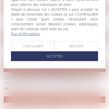
pour collecter des statistiques de visite.
Droit immobilier
/
Copropriété
Cliquez ci-dessous sur « ACCEPTER » pour accepter le
dépôt de l'ensemble des cookies ou sur « CONFIGURER
AG de copropriétaires : une délégation de vote non
» pour choisir quels cookies nécessitant votre
signée est irrégulière
consentement seront déposés (cookies statistiques),
Lire la suite
avant de continuer votre visite du site.
Plus d'informations
Droit immobilier
/
Droit de la construction
Fissures sur une construction : notion de dommage
CONFIGURER
REFUSER
évolutif et évaluation par la cour d’appel
ACCEPTER
Lire la suite
Droit de la famille, des personnes et de leur patrimoine
/
Patrim
Legs de la quotité disponible à un héritier et
interprétation de la clause bénéficiaire du contrat
Lire la suite
Droit de la famille, des personnes et de leur patrimoine
/
Couple
Le contrat de mariage en bref