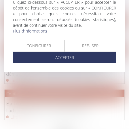
Francis Lefebvre
Cliquez ci-dessous sur « ACCEPTER » pour accepter le
Lire la suite
dépôt de l'ensemble des cookies ou sur « CONFIGURER
» pour choisir quels cookies nécessitant votre
consentement seront déposés (cookies statistiques),
Droit immobilier
/
Droit de la construction
avant de continuer votre visite du site.
L'Union des architectes soutient la clause Molière
Plus d'informations
Lire la suite
CONFIGURER
REFUSER
Droit de la famille, des personnes et de leur patrimoine
/
Divorc
ACCEPTER
Droit de visite : le père doit être averti du
changement d’adresse de son enfant en cas de
déménagement de la mère qui en a la garde
Lire la suite
Droit commercial
/
Baux commerciaux
Bail commercial et travaux imposés par
l’administration - Les Echos Business
Lire la suite