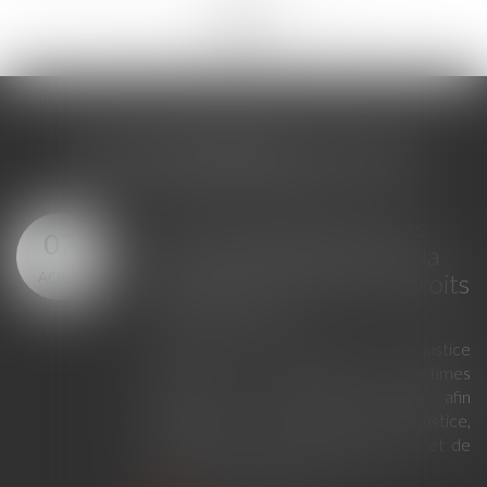
<<
<
...
221
222
223
224
225
226
227
...
>
>>
LES DERNIÈRES ACTUS
Loi du 23 juillet 2026 : les
07
principales évolutions de la
AOÛT
justice criminelle et des droits
des victimes
La loi du 23 juillet 2026 sur la justice
criminelle et le respect des victimes
modernise la procédure pénale afin
d'améliorer le fonctionnement de la justice,
de renforcer les droits des victimes et de
simplifier certaines procédures...