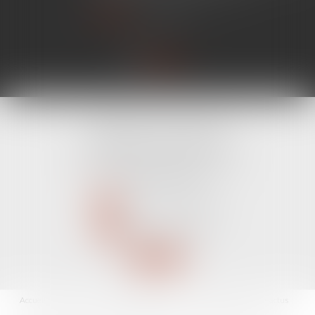
Lire la suite
CABINET LINE KONAN
520 Avenue Janvier Passero
06210 MANDELIEU LA NAPOULE
Tél :
04 89 68 80 60
NOUS CONTACTER
NOUS LOCALISER
Accueil
Avocat
Domaines d'intervention
Fiches pratiques
Les actus