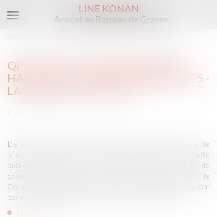
LINE KONAN
Avocat au Barreau de Grasse
Ouvrir
le
Vous êtes ici :
Accueil
menu
QPC : délit de consultation habituelle de sites terroristes - La Gazette du Palais
QPC : DÉLIT DE CONSULTATION
HABITUELLE DE SITES TERRORISTES -
LA GAZETTE DU PALAIS
Publié le :
22/12/2017
Source :
www.gazettedupalais.com
L'article 421-2-5-2 du Code pénal, dans sa rédaction issue de
la loi n° 2017-258 du 28 février 2017 relative à la sécurité
publique rétabli, sous une nouvelle rédaction, le délit de
consultation habituelle de sites internet terroristes dont le
Conseil constitutionnel avait censuré une première rédaction
par sa décision n° 2016-611 QPC du 10 février 2017...
Lire la suite