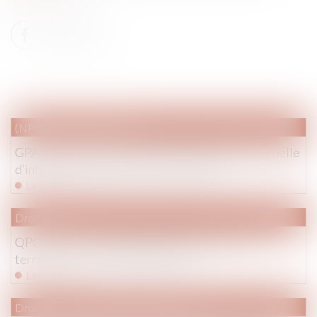
(NPU) Droit de la famille
GPA : refus de transcription de la filiation maternelle
d’intention - Éditions Francis Lefebvre
Lire la suite
Droit pénal
QPC : délit de consultation habituelle de sites
terroristes - La Gazette du Palais
Lire la suite
Droit commercial
/
Baux commerciaux