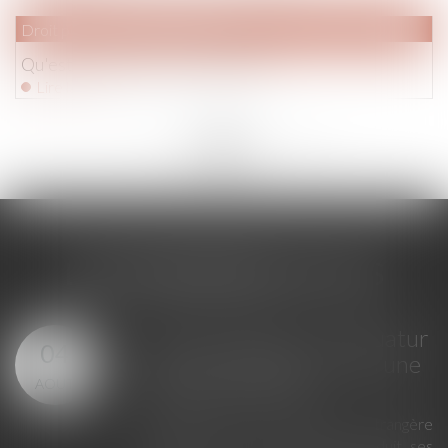
Droit pénal
/
Procédure pénale
Qu'est ce que la récidive légale?
Lire la suite
<<
<
...
183
184
185
186
187
188
189
...
>
>>
LES DERNIÈRES ACTUS
GPA à l'étranger : l'exequatur
04
reconnaît la filiation, pas une
AOÛT
adoption plénière
En principe, une décision étrangère
établissant un lien de filiation produit ses