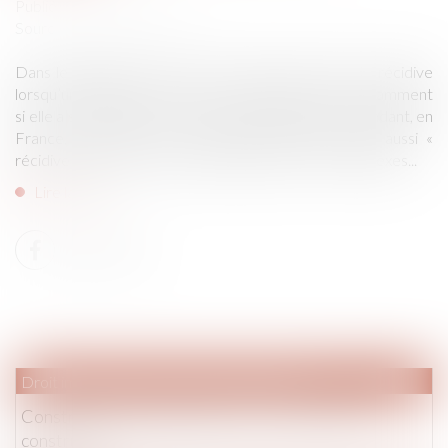
Publié le :
27/06/2019
Source :
habeascorpus.blog
Dans le langage courant, il est d’usage de parler de récidive
lorsqu’un individu recommence une même action, notamment
si elle a socialement une connotation négative. Cependant, en
France, la récidive en procédure pénale, appelée aussi «
récidive légale » répond à des règles strictes et complexes...
Lire la suite
Droit immobilier
/
Droit de la construction
Construction d’un garage : faut-il un permis de
construire ?