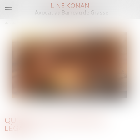
LINE KONAN
Avocat au Barreau de Grasse
Ouvrir
le
Vous êtes ici :
Accueil
Qu'est ce que la récidive légale?
menu
QU'EST CE QUE LA RÉCIDIVE
LÉGALE?