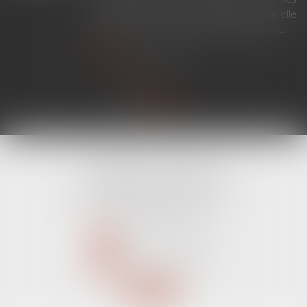
effets en France sans exequatur lorsqu'elle
ne nécessite aucune mesure d'exécution...
Lire la suite
CABINET LINE KONAN
520 Avenue Janvier Passero
06210 MANDELIEU LA NAPOULE
Tél :
04 89 68 80 60
NOUS CONTACTER
NOUS LOCALISER