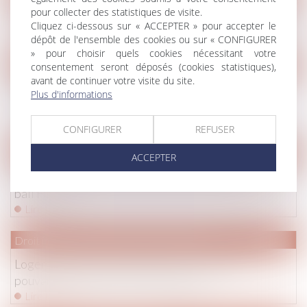
pour collecter des statistiques de visite.
Solidarité entre héritiers pour le paiement de l'impôt
Cliquez ci-dessous sur « ACCEPTER » pour accepter le
Lire la suite
dépôt de l'ensemble des cookies ou sur « CONFIGURER
» pour choisir quels cookies nécessitant votre
Droit de la famille, des personnes et de leur patrimoine
/
Divorc
consentement seront déposés (cookies statistiques),
avant de continuer votre visite du site.
Prestation compensatoire de l’époux travaillant
Plus d'informations
bénévolement
Lire la suite
CONFIGURER
REFUSER
Droit commercial
/
Baux commerciaux
ACCEPTER
Droits et obligations découlant d’une convention de
bail HLM
Lire la suite
Droit immobilier
/
Droit de la construction
Logements neufs : clarification sur les travaux
pouvant être réalisés par l’acquéreur
Lire la suite