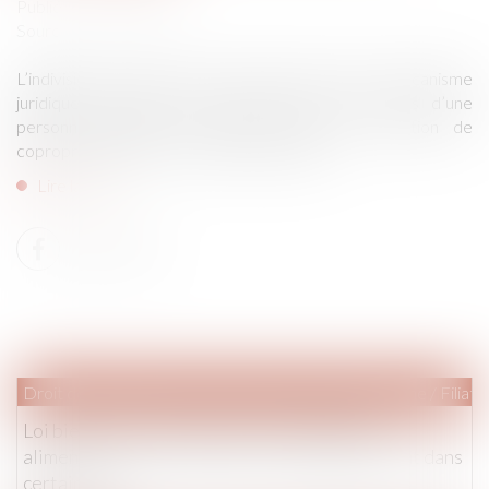
Publié le :
24/04/2024
Source :
www.lejdd.fr
L’indivision en succession se présente comme un mécanisme
juridique complexe mais courant après le décès d’une
personne, plaçant les héritiers dans une situation de
copropriété forcée sur les biens du défunt...
Lire la suite
Droit de la famille, des personnes et de leur patrimoine
/
Filiati
Loi bien vieillir -Suppression de l’obligation
alimentaire envers le parent ou le grand-parent dans
certains cas