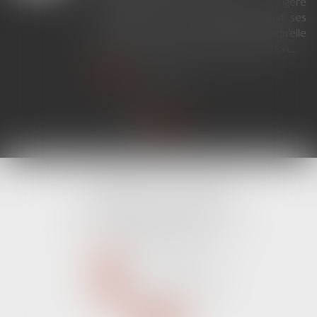
En principe, une décision étrangère
établissant un lien de filiation produit ses
effets en France sans exequatur lorsqu'elle
ne nécessite aucune mesure d'exécution...
Lire la suite
CABINET LINE KONAN
520 Avenue Janvier Passero
06210 MANDELIEU LA NAPOULE
Tél :
04 89 68 80 60
NOUS CONTACTER
NOUS LOCALISER