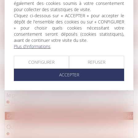
également des cookies soumis à votre consentement
Droit pénal
/
(NPU) Infraction
pour collecter des statistiques de visite.
Cliquez ci-dessous sur « ACCEPTER » pour accepter le
Escroquerie à l’accusation de fraude fiscale
dépôt de l'ensemble des cookies ou sur « CONFIGURER
Lire la suite
» pour choisir quels cookies nécessitant votre
consentement seront déposés (cookies statistiques),
Droit immobilier
/
Droit de la propriété
avant de continuer votre visite du site.
Plus d'informations
Une nouvelle action en bornage implique que la limite
séparative soit devenue incertaine
CONFIGURER
REFUSER
Lire la suite
ACCEPTER
Droit immobilier
/
Droit de la construction
Comment la garantie de bon fonctionnement protège
le propriétaire et la construction ?
Lire la suite
Droit de la famille, des personnes et de leur patrimoine
/
Patrim
Qu’est-ce que l’indivision en succession ?
Lire la suite