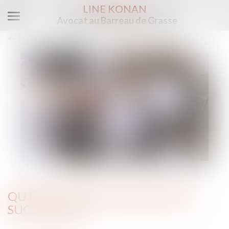
LINE KONAN
Avocat au Barreau de Grasse
Ouvrir
le
Vous êtes ici :
Accueil
Qu’est-ce que l’indivision en succession ?
menu
QU’EST-CE QUE L’INDIVISION EN
SUCCESSION ?