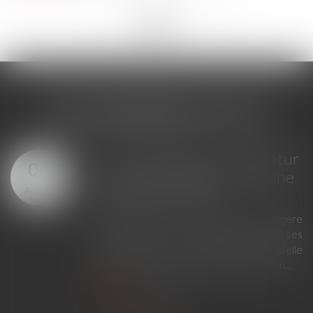
<<
<
...
266
267
268
269
270
271
272
...
>
>>
LES DERNIÈRES ACTUS
GPA à l'étranger : l'exequatur
04
reconnaît la filiation, pas une
AOÛT
adoption plénière
En principe, une décision étrangère
établissant un lien de filiation produit ses
effets en France sans exequatur lorsqu'elle
ne nécessite aucune mesure d'exécution...
Lire la suite