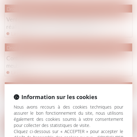
Droit immobilier
Vente immobilière : conséquences fiscales de la
réalisation d'une condition résolutoire
Lire la suite
Droit immobilier
Contrat type de bail d'habitation de logement
meublé
Lire la suite
Droit de la famille, des personnes et de leur patrimoine
Information sur les cookies
Règles de déduction de l'IR 2015 des pensions
alimentaires
Nous avons recours à des cookies techniques pour
Lire la suite
assurer le bon fonctionnement du site, nous utilisons
également des cookies soumis à votre consentement
Droit immobilier
pour collecter des statistiques de visite.
Cliquez ci-dessous sur « ACCEPTER » pour accepter le
Le rendement des SCPI : attention aux illusions