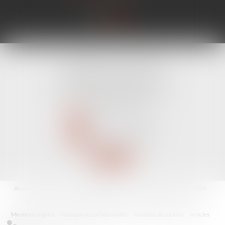
CABINET LINE KONAN
520 Avenue Janvier Passero
06210 MANDELIEU LA NAPOULE
Tél :
04 89 68 80 60
NOUS CONTACTER
NOUS LOCALISER
Accueil
Avocat
Domaines d'intervention
Fiches pratiques
Les actus
Les honoraires
Annonces immobilières
Contact
Plan du site
Mentions légales
Politique de confidentialité
Politique de cookies
Articles