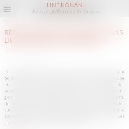
LINE KONAN
Avocat au Barreau de Grasse
Ouvrir
le
Vous êtes ici :
Accueil
Règles de déduction de l'IR 2015 des pensions alimentaires
menu
RÈGLES DE DÉDUCTION DE L'IR 2015
DES PENSIONS ALIMENTAIRES
Publié le :
03/06/2015
Source :
www.net-iris.fr
Le contribuable versant une pension alimentaire peut
bénéficier d'une réduction d'impôt sur le revenu selon le type
et le montant de la pension versée. Les contribuables
peuvent, sous certaines conditions, déduire de leur revenu
global : les pensions alimentaires versées à leurs ascendants,
descendants (enfants), époux ou ex-époux ; la contribution
aux charges du mariage ; ainsi que les avantages en nature
consentis en l'absence d'obligation alimentaire aux personnes
âgées de plus de 75 ans vivant sous leur toit...