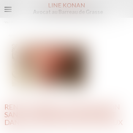
LINE KONAN
Avocat au Barreau de Grasse
Ouvrir
le
Vous êtes ici :
Accueil
menu
Rente viagère : pas de révision sans changement important dans la situation des ex-
époux
RENTE VIAGÈRE : PAS DE RÉVISION
SANS CHANGEMENT IMPORTANT
DANS LA SITUATION DES EX-ÉPOUX