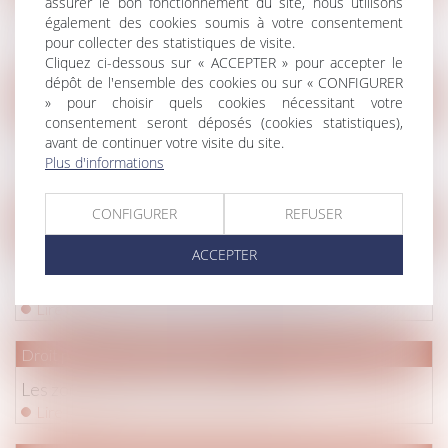
assurer le bon fonctionnement du site, nous utilisons
Transmission de patrimoine : les atouts de
également des cookies soumis à votre consentement
l'assurance-vie
pour collecter des statistiques de visite.
Lire la suite
Cliquez ci-dessous sur « ACCEPTER » pour accepter le
dépôt de l'ensemble des cookies ou sur « CONFIGURER
Droit pénal
/
Procédure pénale
» pour choisir quels cookies nécessitant votre
consentement seront déposés (cookies statistiques),
Fillette violée chez ses parents : l’État condamné
avant de continuer votre visite du site.
pour déni de justice
Plus d'informations
Lire la suite
CONFIGURER
REFUSER
Droit de la famille, des personnes et de leur patrimoine
/
Divorc
ACCEPTER
Prestation compensatoire : prise en compte des
charges et ressources de chaque époux
Lire la suite
Droit pénal
/
Procédure pénale
Les zones d'ombre du procès Méric
Lire la suite