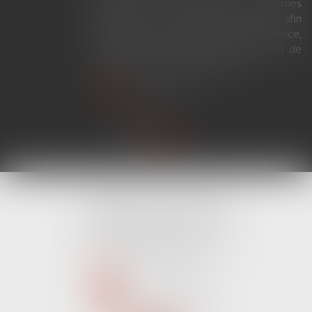
criminelle et le respect des victimes
modernise la procédure pénale afin
d'améliorer le fonctionnement de la justice,
de renforcer les droits des victimes et de
simplifier certaines procédures...
Lire la suite
CABINET LINE KONAN
520 Avenue Janvier Passero
06210 MANDELIEU LA NAPOULE
Tél :
04 89 68 80 60
NOUS CONTACTER
NOUS LOCALISER