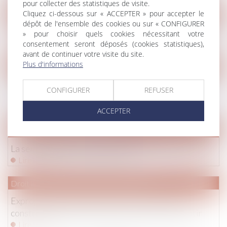
pour collecter des statistiques de visite.
Cliquez ci-dessous sur « ACCEPTER » pour accepter le
Droit immobilier
/
Baux d'habitation
dépôt de l'ensemble des cookies ou sur « CONFIGURER
Comment résilier son bail d’habitation non meublée ?
» pour choisir quels cookies nécessitant votre
Lire la suite
consentement seront déposés (cookies statistiques),
avant de continuer votre visite du site.
Plus d'informations
Droit de la famille, des personnes et de leur patrimoine
/
Divorc
Prestation compensatoire : non-prise en compte de
CONFIGURER
REFUSER
l’occupation gratuite du domicile conjugal
Lire la suite
ACCEPTER
Droit pénal
/
Procédure pénale
La semaine de l’actualité pénale
Lire la suite
Droit immobilier
/
Droit de la construction
Expropriation : une parcelle située en zone à
constructibilité limitée n’est pas un terrain à bâtir
Lire la suite