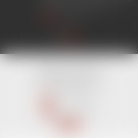
simplifier certaines procédures...
Lire la suite
CABINET LINE KONAN
520 Avenue Janvier Passero
06210 MANDELIEU LA NAPOULE
Tél :
04 89 68 80 60
NOUS CONTACTER
NOUS LOCALISER