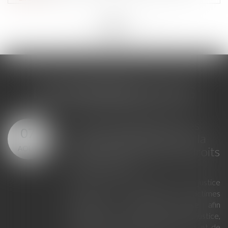
<<
<
...
110
111
112
113
114
115
116
...
>
>>
LES DERNIÈRES ACTUS
Loi du 23 juillet 2026 : les
07
principales évolutions de la
AOÛT
justice criminelle et des droits
des victimes
La loi du 23 juillet 2026 sur la justice
criminelle et le respect des victimes
modernise la procédure pénale afin
d'améliorer le fonctionnement de la justice,
de renforcer les droits des victimes et de