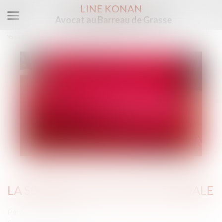
LINE KONAN
Avocat au Barreau de Grasse
Ouvrir
le
Vous êtes ici :
Accueil
La semaine de l’actualité pénale
menu
LA SEMAINE DE L’ACTUALITÉ PÉNALE
Publié le :
09/06/2022