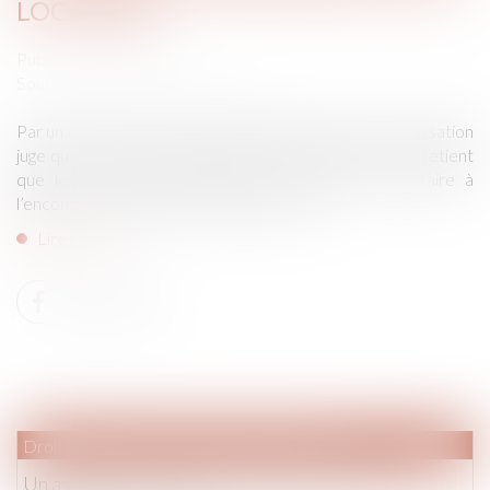
LOCATAIRE
Publié le :
19/01/2021
Source :
www.labase-lextenso.fr
Par un arrêt rendu en formation plénière, la Cour de cassation
juge que c'est à bon droit que la cour d'appel de Lyon retient
que les violences commises par le fils de la locataire à
l’encontre des employés du bailleur social...
Lire la suite
Droit immobilier
/
Droit de la construction
Un assistant à maîtrise d’ouvrage peut avoir la