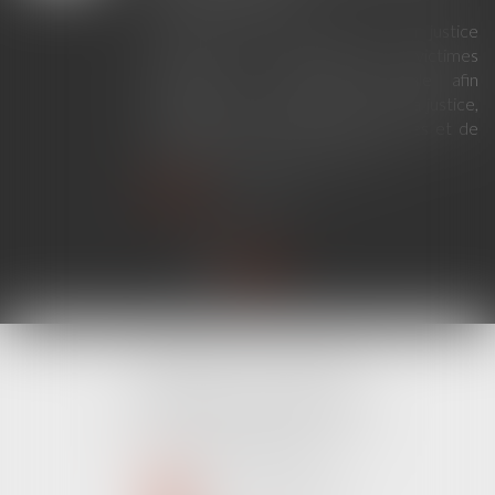
La loi du 23 juillet 2026 sur la justice
criminelle et le respect des victimes
modernise la procédure pénale afin
d'améliorer le fonctionnement de la justice,
de renforcer les droits des victimes et de
simplifier certaines procédures...
Lire la suite
CABINET LINE KONAN
520 Avenue Janvier Passero
06210 MANDELIEU LA NAPOULE
Tél :
04 89 68 80 60
NOUS CONTACTER