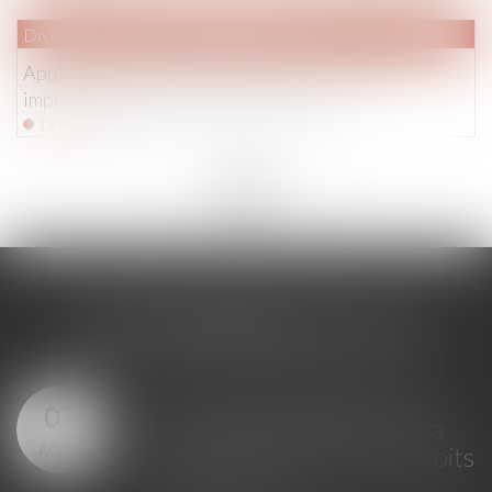
Droit commercial
/
Baux commerciaux
Application aux baux en cours de la loi Pinel et
imprescriptibilité du réputé non écrit
Lire la suite
<<
<
...
146
147
148
149
150
151
152
...
>
>>
LES DERNIÈRES ACTUS
Loi du 23 juillet 2026 : les
07
principales évolutions de la
AOÛT
justice criminelle et des droits
des victimes