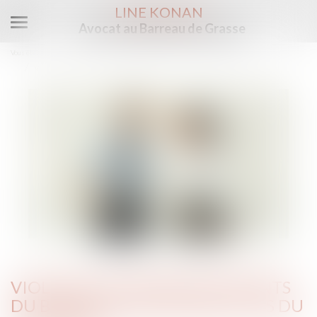
LINE KONAN
Avocat au Barreau de Grasse
Ouvrir
le
Vous êtes ici :
Accueil
menu
Violences à l’égard des agents du bailleur social par le fils du locataire
VIOLENCES À L’ÉGARD DES AGENTS
DU BAILLEUR SOCIAL PAR LE FILS DU