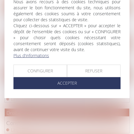
Nous avons recours à des cookies techniques pour
Droit de la famille, des personnes et de leur patrimoine
/
Patrim
assurer le bon fonctionnement du site, nous utilisons
également des cookies soumis à votre consentement
Présomption de fictivité d’une donation et délai pour
pour collecter des statistiques de visite.
réclamer la restitution des droits indus
Cliquez ci-dessous sur « ACCEPTER » pour accepter le
Lire la suite
dépôt de l'ensemble des cookies ou sur « CONFIGURER
» pour choisir quels cookies nécessitant votre
consentement seront déposés (cookies statistiques),
(NPU) Droit de la famille
avant de continuer votre visite du site.
Le point sur la vaccination et l'autorité parentale
Plus d'informations
Lire la suite
CONFIGURER
REFUSER
Droit pénal
/
Procédure pénale
ACCEPTER
Publication du décret renforçant l’efficacité des
procédures pénales et les droits de victimes
Lire la suite
Droit immobilier
/
Droit de la construction
Constatation judiciaire de l’achèvement en VEFA
Lire la suite