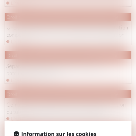
Lire la suite
Droit de la famille, des personnes et de leur patrimoine
Une seule condition pour la révision de la prestation
compensatoire - Divorce, séparation et liquidation
Lire la suite
Droit de la famille, des personnes et de leur patrimoine
Séparation de corps : quelle incidence sur le
patrimoine immobilier ?
Lire la suite
Droit de la famille, des personnes et de leur patrimoine
Comment les proches peuvent-ils contrôler l'action
du tuteur ou du curateur ? | service-public.fr
Lire la suite
Droit de la famille, des personnes et de leur patrimoine
Information sur les cookies